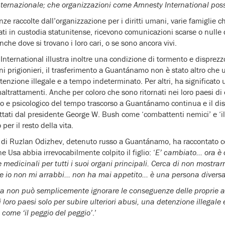
 internazionale; che organizzazioni come Amnesty International pos
e raccolte dall’organizzazione per i diritti umani, varie famiglie c
ati in custodia statunitense, ricevono comunicazioni scarse o nul
he dove si trovano i loro cari, o se sono ancora vivi.
 International illustra inoltre una condizione di tormento e disprez
i prigionieri, il trasferimento a Guantánamo non è stato altro ch
etenzione illegale e a tempo indeterminato. Per altri, ha significat
altrattamenti. Anche per coloro che sono ritornati nei loro paesi di o
isico e psicologico del tempo trascorso a Guantánamo continua e il di
hettati dal presidente George W. Bush come ‘combattenti nemici’ e ‘il
 per il resto della vita.
di Ruzlan Odizhev, detenuto russo a Guantánamo, ha raccontato c
e Usa abbia irrevocabilmente colpito il figlio: ‘
E’ cambiato… ora è
medicinali per tutti i suoi organi principali. Cerca di non mostrar
he io non mi arrabbi… non ha mai appetito… è una persona divers
 non può semplicemente ignorare le conseguenze delle proprie azi
 loro paesi solo per subire ulteriori abusi, una detenzione illegale 
i come ‘il peggio del peggio’
.’