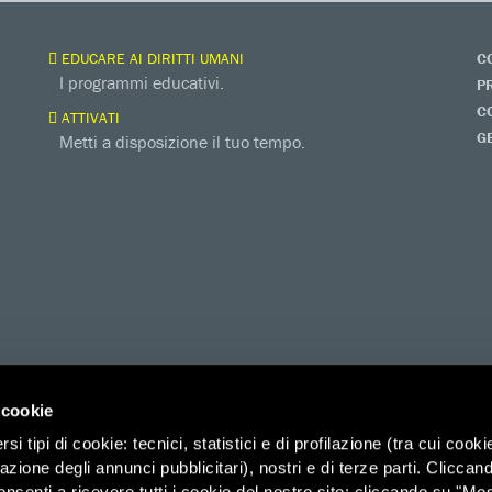
EDUCARE AI DIRITTI UMANI
C
I programmi educativi.
P
C
ATTIVATI
G
Metti a disposizione il tuo tempo.
 cookie
i tipi di cookie: tecnici, statistici e di profilazione (tra cui cooki
zazione degli annunci pubblicitari), nostri e di terze parti. Cliccan
ico di Savoia 2b (Spazio 3M) – 00185 Roma, Organizzazione di Volontariato
onsenti a ricevere tutti i cookie del nostro sito; cliccando su "Mo