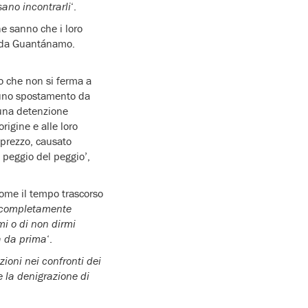
sano incontrarli
‘.
he sanno che i loro
le da Guantánamo.
zo che non si ferma a
e uno spostamento da
o una detenzione
rigine e alle loro
sprezzo, causato
 peggio del peggio’,
ome il tempo trascorso
 completamente
mi o di non dirmi
a da prima
‘.
oni nei confronti dei
e la denigrazione di