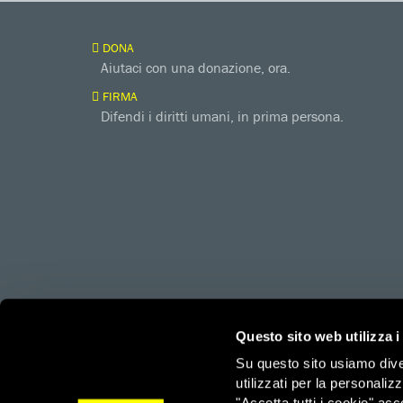
DONA
Aiutaci con una donazione, ora.
FIRMA
Difendi i diritti umani, in prima persona.
amnesty.org
Together with
Questo sito web utilizza i
Su questo sito usiamo divers
utilizzati per la personaliz
Amnesty International – Sezione Italiana OdV – Via Ludov
"Accetta tutti i cookie" acc