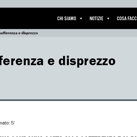
CHI SIAMO
NOTIZIE
COSA FAC
offerenza e disprezzo
erenza e disprezzo
imato:
5'