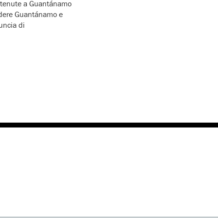
 detenute a Guantánamo
hiudere Guantánamo e
uncia di