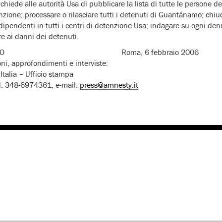
chiede alle autorità Usa di pubblicare la lista di tutte le persone
etenzione; processare o rilasciare tutti i detenuti di Guantánamo; c
ndipendenti in tutti i centri di detenzione Usa; indagare su ogni den
re ai danni dei detenuti.
MUNICATO Roma, 6 febbraio 2006
oni, approfondimenti e interviste:
Italia – Ufficio stampa
l. 348-6974361, e-mail:
press@amnesty.it