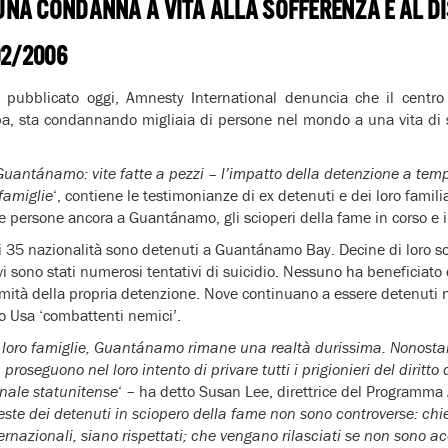
NA CONDANNA A VITA ALLA SOFFERENZA E AL D
02/2006
 pubblicato oggi, Amnesty International denuncia che il centro
, sta condannando migliaia di persone nel mondo a una vita di s
Guantánamo: vite fatte a pezzi – l’impatto della detenzione a tem
 famiglie
‘, contiene le testimonianze di ex detenuti e dei loro familia
e persone ancora a Guantánamo, gli scioperi della fame in corso e i t
 35 nazionalità sono detenuti a Guantánamo Bay. Decine di loro s
vi sono stati numerosi tentativi di suicidio. Nessuno ha beneficiato 
ttimità della propria detenzione. Nove continuano a essere detenuti
no Usa ‘combattenti nemici’.
 le loro famiglie, Guantánamo rimane una realtà durissima. Nonos
 proseguono nel loro intento di privare tutti i prigionieri del diritto
unale statunitense
‘ – ha detto Susan Lee, direttrice del Programm
este dei detenuti in sciopero della fame non sono controverse: chied
ernazionali, siano rispettati; che vengano rilasciati se non sono ac