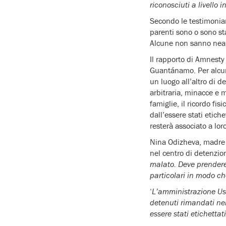
riconosciuti a livello
Secondo le testimonianz
parenti sono o sono st
Alcune non sanno neanc
Il rapporto di Amnesty
Guantánamo. Per alcun
un luogo all’altro di d
arbitraria, minacce e m
famiglie, il ricordo f
dall’essere stati etic
resterà associato a loro
Nina Odizheva, madre 
nel centro di detenzion
malato. Deve prendere 
particolari in modo c
‘
L’amministrazione Usa
detenuti rimandati nei
essere stati etichettat