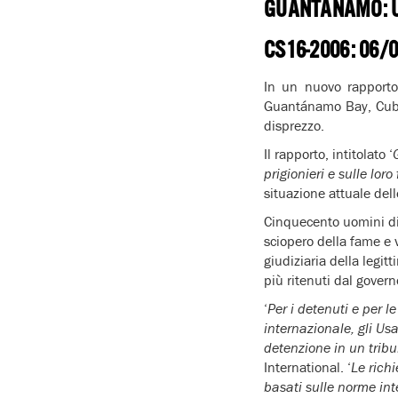
GUANTÁNAMO: U
CS16-2006: 06/
In un nuovo rapporto
Guantánamo Bay, Cuba
disprezzo.
Il rapporto, intitolato ‘
prigionieri e sulle loro
situazione attuale dell
Cinquecento uomini di
sciopero della fame e 
giudiziaria della legi
più ritenuti dal gover
‘
Per i detenuti e per
internazionale, gli Usa
detenzione in un trib
International. ‘
Le richi
basati sulle norme int