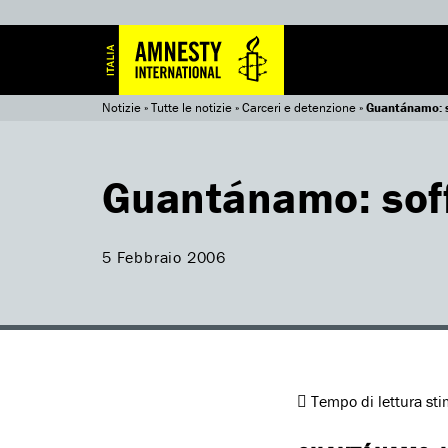
Notizie
»
Tutte le notizie
»
Carceri e detenzione
»
Guantánamo: s
Guantánamo: soff
5 Febbraio 2006
Tempo di lettura st