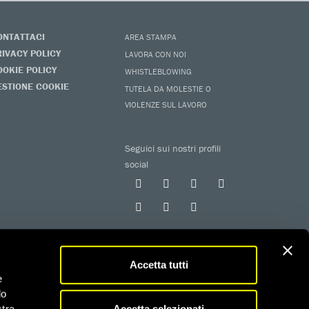
ONTATTACI
AREA STAMPA
RIVACY POLICY
LAVORA CON NOI
OOKIE POLICY
WHISTLEBLOWING
ESTIONE COOKIE
TUTELA DA MOLESTIE O
VIOLENZE SUL LAVORO
Seguici sui nostri profili
social
Accetta tutti
e
do
 iscritta al RUNTS con determinazione n. G02926 del
Accetta selezionati
stra