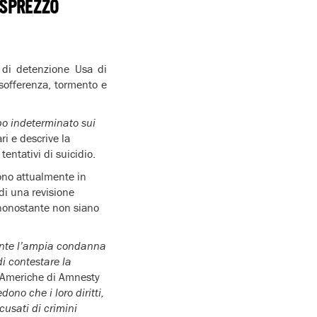
ISPREZZO
 di detenzione Usa di
offerenza, tormento e
po indeterminato sui
ri e descrive la
entativi di suicidio.
ono attualmente in
di una revisione
 nonostante non siano
tante l’ampia condanna
 di contestare la
a Americhe di Amnesty
ono che i loro diritti,
cusati di crimini