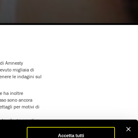
’ di Amnesty
evuto migliaia di
enere le indagini sul
e ha inoltre
caso sono ancora
ttagli per motivi di
n tavolo governativo
 di diritti delle
Accetta tutti