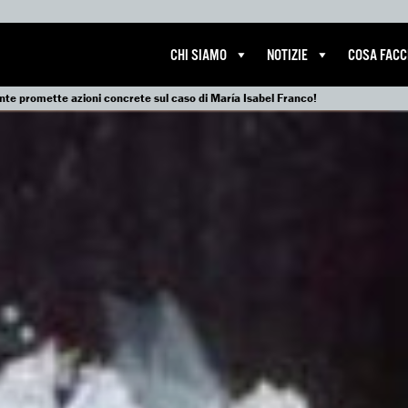
CHI SIAMO
NOTIZIE
COSA FAC
nte promette azioni concrete sul caso di María Isabel Franco!