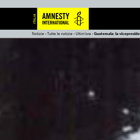
Notizie
»
Tutte le notizie
»
Ultim'ora
»
Guatemala: la vicepreside