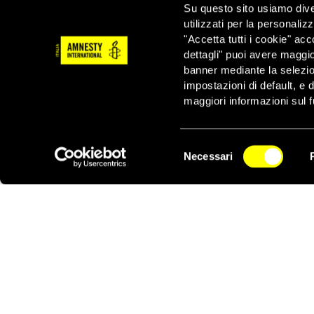
La vicepresidente ha 
Su questo sito usiamo divers
un dipartimento di ind
utilizzati per la personaliz
adeguate per assistere 
"Accetta tutti i cookie" acc
dettagli" puoi avere maggio
Leggi la dichiarazione
banner mediante la selezi
Ulteriori informazioni
impostazioni di default, e 
maggiori informazioni sul f
Dal 3 al 16 dicembre 2
di raccolta firme di Amn
di Ales Bialiatski (Bi
Selezione
(Guatemala) e degli abi
Necessari
del
firme online e offline,
NEWSLETTER
consenso
María Isabel Franco, 
uccisa barbaramente. D
ricevute in diverse occ
autorità del suo paese
Ascolta le parole di 