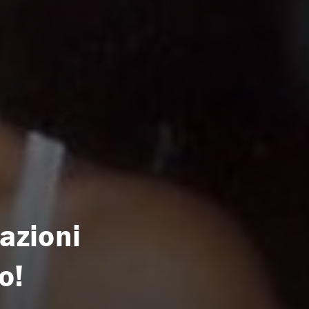
azioni
o!