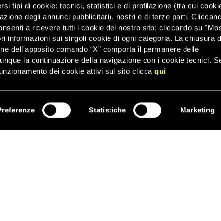
anche annunciato che, dal dicembre 2012, le procure della repubbl
i tipi di cookie: tecnici, statistici e di profilazione (tra cui cooki
agini sulla violenza sessuale, aggiungendo che è in programma la c
zazione degli annunci pubblicitari), nostri e di terze parti. Cliccan
le vittime di violenza sessuale negli ospedali di tutto il paese.
onsenti a ricevere tutti i cookie del nostro sito; cliccando su "Mo
ri informazioni sui singoli cookie di ogni categoria. La chiusura d
 completa
one dell'apposito comando “X” comporta il permanere delle
dunque la continuazione della navigazione con i cookie tecnici. S
unzionamento dei cookie attivi sul sito clicca
qui
012, si è tenuta ‘Write for Rights – Una lettera per i diritti umani’
esty International. Le attiviste e gli attivisti dell’organizzazione si 
elorussia), Gao Zhisheng (Cina), Azza Hilal Ahmad Suleiman (Egitto),
tanti di Bodo (Nigeria). In due settimane, in Italia, sono state racc
Preferenze
Statistiche
Marketing
ISCRIVITI
 oltre un milione quattrocentomila in tutto il mondo.
una ragazza del Guatemala, aveva 15 anni quando, nel dicembre 20
a allora sua madre Rosa si batte per ottenere giustizia nonostant
asioni da parte di sconosciuti. Si è dovuta scontrare anche con l’ind
.
Rosa Franco, madre di María Isabel: http://youtu.be/lwuxCWOsBfc