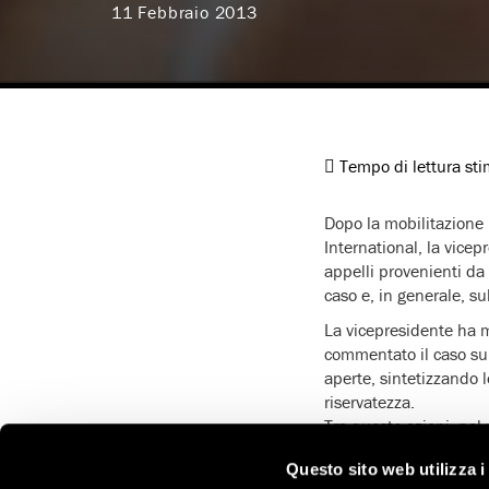
11 Febbraio 2013
Tempo di lettura st
Dopo la mobilitazione 
International, la vice
appelli provenienti da
caso e, in generale, su
La vicepresidente ha me
commentato il caso su
aperte, sintetizzando l
riservatezza.
Tra queste azioni, nel
costituito da vari minis
Questo sito web utilizza i
donne.