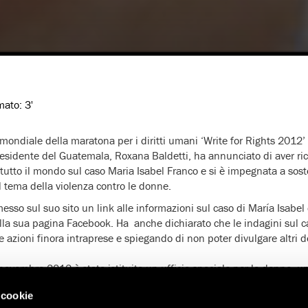
imato:
3'
mondiale della maratona per i diritti umani ‘Write for Rights 2012
presidente del Guatemala, Roxana Baldetti, ha annunciato di aver ric
 tutto il mondo sul caso Maria Isabel Franco e si è impegnata a sost
l tema della violenza contro le donne.
sso sul suo sito un link alle informazioni sul caso di María Isabel 
lla sua pagina Facebook. Ha anche dichiarato che le indagini sul 
e azioni finora intraprese e spiegando di non poter divulgare altri de
 novembre 2012 è stato istituito un ufficio speciale per le donne, u
teri e organismi col compito di definire e attuare politiche in materia
 cookie