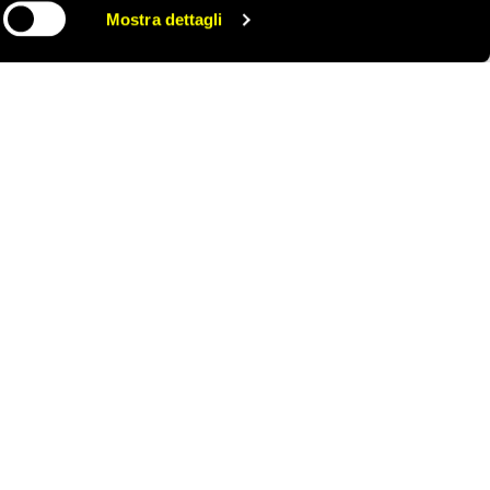
Mostra dettagli
CONDIVIDI
ONTATTACI
AREA STAMPA
RIVACY POLICY
LAVORA CON NOI
OOKIE POLICY
WHISTLEBLOWING
ESTIONE COOKIE
TUTELA DA MOLESTIE O
VIOLENZE SUL LAVORO