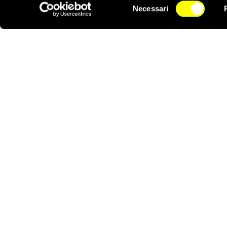
Selezione
cerimonie ufficiali, un
Necessari
del
NEWSLETTER
consenso
Notizie correlate per paese
HAITI
DONA
Aiutaci con una donazione, ora.
FIRMA
Difendi i diritti umani, in prima persona.