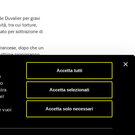
e Duvalier per gravi
tà, tra cui torture,
sato per sottrazione di
 francese, dopo che un
 vittime proporranno
oro richiesta di
iustizia
Accetta tutti
e
do
tinata a rafforzare
Accetta selezionati
stra
estimonianze a
el
 ascoltate solo poche
entazione presentata da
Accetta solo necessari
e vuoi
no la volontà politica
to dichiarazioni
prendere parte a