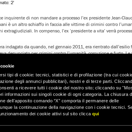
imato:
2'
ce inquirente di non mandare a processo l’ex presidente Jean-Claud
mani è un altro schiaffo in faccia alle vittime di crimini contro l’umani
i extragiudiziali. In compenso, l’ex ‘presidente a vita’ verrà proces
ra indagato da quando, nel gennaio 2011, era rientrato dall’esilio
veva denunciato per crimini contro l’umanità, corruzione e furto. Le
ione del giudice e Amnesty International continuerà a sostenere la l
i da 25 anni, se necessario sottoponendo la vicenda agli organi di g
 cookie
i tipi di cookie: tecnici, statistici e di profilazione (tra cui cooki
zazione degli annunci pubblicitari), nostri e di terze parti. Cliccan
dagini, secondo Amnesty International, è stata vergognosa ed è des
onsenti a ricevere tutti i cookie del nostro sito; cliccando su "Mo
azioni dei diritti umani. Nonostante le ampie prove e le numerose t
ri informazioni sui singoli cookie di ogni categoria. La chiusura d
ni commessi sotto la presidenza di Jean-Claude Duvalier, sono state
one dell'apposito comando “X” comporta il permanere delle
midite dai sostenitori e dagli avvocati dell’ex presidente. La docum
dunque la continuazione della navigazione con i cookie tecnici. S
non è stata presa in considerazione.
unzionamento dei cookie attivi sul sito clicca
qui
esty International ritiene che le attuali autorità haitiane non abbia
fronte alla giustizia. Recentemente, il presidente Martelly aveva fat
rici nei confronti dell’ex presidente, che era stato anche invitato a 