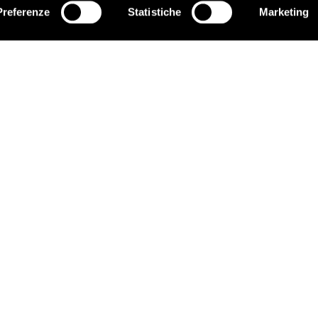
’interferenza indebita e inaccettabile sulle indagini.
Preferenze
Statistiche
Marketing
ISCRIVITI
EDUCARE AI DIRITTI UMANI
C
I programmi educativi.
P
C
ATTIVATI
G
Metti a disposizione il tuo tempo.