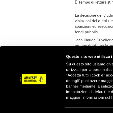
Tempo di lettura st
La decisione del giudi
violazioni dei diritti u
sparizioni ed esecuzion
fondi pubblici.
Jean-Claude Duvalier e
gruppo di vittime lo a
appello contro la decis
giustizia, che va avant
Questo sito web utilizza i
internazionale.
Su questo sito usiamo divers
utilizzati per la personaliz
La conduzione delle in
"Accetta tutti i cookie" acc
l’impunità per le viol
dettagli" puoi avere maggio
disposizione sui crimi
banner mediante la selezi
persone, peraltro inti
impostazioni di default, e 
Amnesty International 
maggiori informazioni sul f
Per queste ragioni, Amn
di portare Duvalier di 
indulgenti e riabilitat