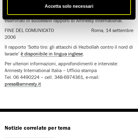
Ulteriori aspetti della guerra, come l’accusa a Hezbollah di
Accetta solo necessari
aver usato i civili come copertura e quella a Israele di aver
causato un elevato numero di vittime tra i civili, verranno
esaminati in successivi rapporti di Amnesty International.
FINE DEL COMUNICATO Roma, 14 settembre
2006
Il rapporto ‘Sotto tiro: gli attacchi di Hezbollah contro il nord di
Israele’
è disponibile in lingua inglese
.
Per ulteriori informazioni, approfondimenti e interviste:
Amnesty International Italia – Ufficio stampa
Tel. 06 4490224 – cell. 348-6974361, e-mail:
press@amnesty.it
Notizie correlate per tema