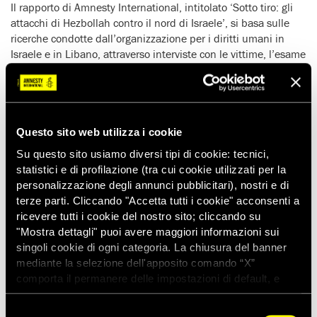
Il rapporto di Amnesty International, intitolato ‘Sotto tiro: gli
attacchi di Hezbollah contro il nord di Israele’, si basa sulle
ricerche condotte dall’organizzazione per i diritti umani in
Israele e in Libano, attraverso interviste con le vittime, l’esame
di dichiarazioni ufficiali e una serie di colloqui con autorità
israeliane e libanesi e con alti dirigenti di Hezbollah.
Le principali conclusioni di Amnesty International sono le
seguenti:
Questo sito web utilizza i cookie
Hezbollah ha lanciato circa 900 razzi Katiuscia, la cui gittata è
Su questo sito usiamo diversi tipi di cookie: tecnici,
intrinsecamente inaccurata, contro aree urbane nel nord di
statistici e di profilazione (tra cui cookie utilizzati per la
Israele, in chiara violazione del principio di distinzione tra
personalizzazione degli annunci pubblicitari), nostri e di
obiettivi civili e militari prevista dal diritto internazionale;
terze parti. Cliccando "Accetta tutti i cookie" acconsenti a
Hezbollah ha usato razzi Katiuscia modificati per contenere
ricevere tutti i cookie del nostro sito; cliccando su
biglie di metallo, con l’obiettivo di causare il maggior numero
"Mostra dettagli" puoi avere maggiori informazioni sui
possibile di morti e feriti: uno di questi razzi ha ucciso otto
singoli cookie di ogni categoria. La chiusura del banner
operai delle ferrovie;
mediante la selezione dell'apposito comando “X”
le dichiarazioni di Hasan Nasrallah e di altri dirigenti di primo
comporta il permanere delle impostazioni di default, e
piano di Hezbollah, secondo cui gli attacchi diretti contro la
dunque la continuazione della navigazione con i cookie
popolazione civile israeliana erano una forma di rappresaglia,
tecnici. Se vuoi maggiori informazioni sul funzionamento
Selezione