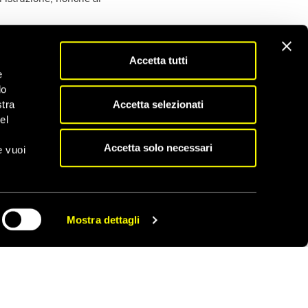
persone
, quelle più
 se gli stati non
Accetta tutti
e
e
. Le persone vivono
do
perché
non sono libere
Accetta selezionati
stra
to spesso
non possono
el
tiene il potere, non
Accetta solo necessari
e vuoi
ello della povertà,
non
 la discriminazione nel
amentali essenziali per
Mostra dettagli
CONDIVIDI
w York dal 20 al 22
di porre i
diritti umani
e libertà di cui hanno
).