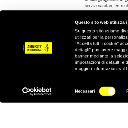
servizi sanitari, entro 
A 10 anni di distanza
vulnerabili e che rischi
Questo sito web utilizza i
porranno i diritti uman
Su questo sito usiamo divers
Infatti la
povertà e
utilizzati per la personaliz
nell’indigenza e cont
"Accetta tutti i cookie" acc
dalla paura e dalla v
dettagli" puoi avere maggio
ricorrere alla giusti
banner mediante la selezi
partecipano ai processi
impostazioni di default, e 
maggiori informazioni sul f
Gli Osm
e i 20 tragua
tengono pienamente 
perpetuare la povertà,
Selezione
rendere la partecipazi
Necessari
del
NEWSLETTER
Amnesty Internationa
consenso
settembre
per celebr
al centro della lotta 
Solo ‘difendendo i dir
bisogno per progredi