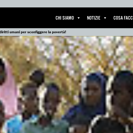
CHI SIAMO
NOTIZIE
COSA FAC
 diritti umani per sconfiggere la povertà!