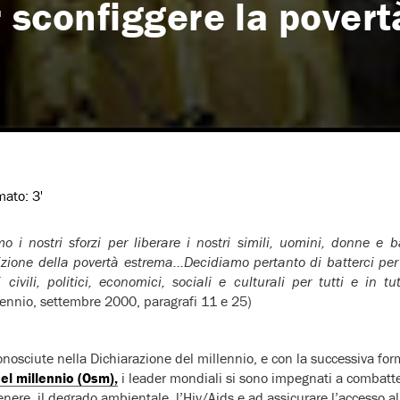
r sconfiggere la povert
imato:
3'
 i nostri sforzi per liberare i nostri simili, uomini, donne e b
zione della povertà estrema…Decidiamo pertanto di batterci per 
 civili, politici, economici, sociali e culturali per tutti e in t
lennio, settembre 2000, paragrafi 11 e 25)
onosciute nella Dichiarazione del millennio, e con la successiva for
del millennio (Osm),
i leader mondiali si sono impegnati a combatte
nere, il degrado ambientale, l’Hiv/Aids e ad assicurare l’accesso al