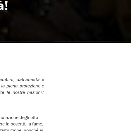
à!
ambini, dall’abietta e
la piena protezione e
utte le nostre nazioni
.’
mulazione degli otto
re la povertà, la fame,
l’istruzione, nonché ai