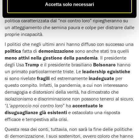
Accetta solo necessari
Quando l’emergenza sanitaria pubblica cederà il passo alla
crisi economica
incombente, i leader che sostengono una
politica caratterizzata dal “noi contro loro” ripiegheranno su
un atteggiamento che semina paura e colpe per distrarre dalle
proprie incapacità.
I politici che negli ultimi anni hanno diffuso con successo una
politica
fatta di
demonizzazione
sono anche stati tra quelli
meno attivi nella gestione della pandemia
. Il presidente
degli Usa
Trump
e il presidente brasiliano
Bolsonaro
hanno
un primato particolarmente triste. Le
leadership egoistiche
si sono rivelate
fragili
ed estremamente
inadeguate
per
questo compito. Infatti, la pandemia, a cui non interessano
demagogia e distorsioni della verità, ha dimostrato che
isolazionismo e discriminazione non possono tenerci al sicuro.
“
L’approccio noi contro loro
” ha
accentuato le
disuguaglianze già esistenti
e ostacolato una risposta
efficace e tempestiva alla crisi.
Questa resa dei conti, tuttavia, non sarà la fine delle politiche
di demonizzazione. I suoi sostenitori, ovvero coloro che hanno