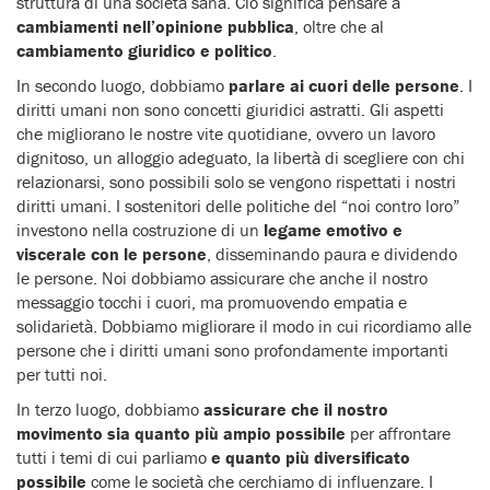
struttura di una società sana. Ciò significa pensare a
cambiamenti nell’opinione pubblica
, oltre che al
cambiamento giuridico e politico
.
In secondo luogo, dobbiamo
parlare ai cuori delle persone
. I
diritti umani non sono concetti giuridici astratti. Gli aspetti
che migliorano le nostre vite quotidiane, ovvero un lavoro
dignitoso, un alloggio adeguato, la libertà di scegliere con chi
relazionarsi, sono possibili solo se vengono rispettati i nostri
diritti umani. I sostenitori delle politiche del “noi contro loro”
investono nella costruzione di un
legame emotivo e
viscerale con le persone
, disseminando paura e dividendo
le persone. Noi dobbiamo assicurare che anche il nostro
messaggio tocchi i cuori, ma promuovendo empatia e
solidarietà. Dobbiamo migliorare il modo in cui ricordiamo alle
persone che i diritti umani sono profondamente importanti
per tutti noi.
In terzo luogo, dobbiamo
assicurare che il nostro
movimento sia quanto più ampio possibile
per affrontare
tutti i temi di cui parliamo
e quanto più diversificato
possibile
come le società che cerchiamo di influenzare. I