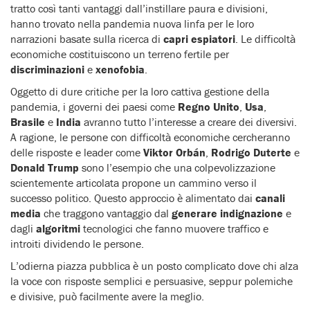
tratto così tanti vantaggi dall’instillare paura e divisioni,
hanno trovato nella pandemia nuova linfa per le loro
narrazioni basate sulla ricerca di
capri espiatori
. Le difficoltà
economiche costituiscono un terreno fertile per
discriminazioni
e
xenofobia
.
Oggetto di dure critiche per la loro cattiva gestione della
pandemia, i governi dei paesi come
Regno Unito
,
Usa
,
Brasile
e
India
avranno tutto l’interesse a creare dei diversivi.
A ragione, le persone con difficoltà economiche cercheranno
delle risposte e leader come
Viktor Orbán
,
Rodrigo Duterte
e
Donald Trump
sono l’esempio che una colpevolizzazione
scientemente articolata propone un cammino verso il
successo politico. Questo approccio è alimentato dai
canali
media
che traggono vantaggio dal
generare indignazione
e
dagli
algoritmi
tecnologici che fanno muovere traffico e
introiti dividendo le persone.
L’odierna piazza pubblica è un posto complicato dove chi alza
la voce con risposte semplici e persuasive, seppur polemiche
e divisive, può facilmente avere la meglio.