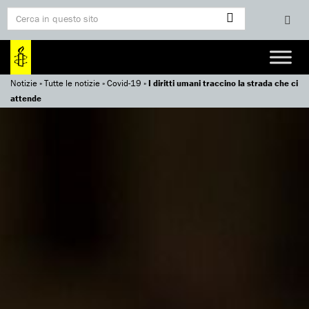
Notizie
»
Tutte le notizie
»
Covid-19
»
I diritti umani traccino la strada che ci
attende