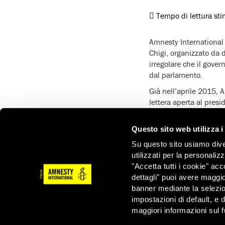
Tempo di lettura st
Amnesty International I
Chigi, organizzato da d
irregolare che il gove
dal parlamento.
Già nell’aprile 2015, A
lettera aperta al pres
cancellazione del reat
La previsione del reato 
Questo sito web utilizza i
sottolineato non solo d
Su questo sito usiamo divers
persona unicamente in
utilizzati per la personaliz
contrastare e ha prodo
"Accetta tutti i cookie" acc
dettagli" puoi avere maggio
Amnesty International I
banner mediante la selezi
diritti umani, troppo 
impostazioni di default, e 
maggiori informazioni sul f