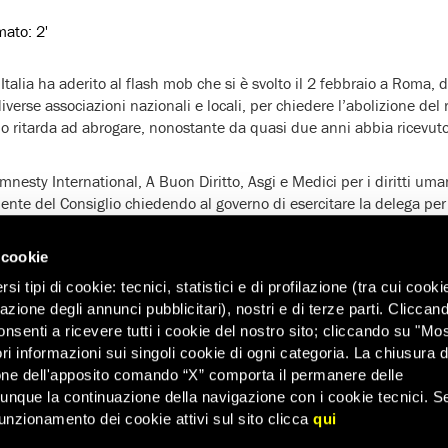
imato:
2'
talia ha aderito al flash mob che si è svolto il 2 febbraio a Roma, d
iverse associazioni nazionali e locali, per chiedere l’abolizione de
rno ritarda ad abrogare, nonostante da quasi due anni abbia ricevut
mnesty International, A Buon Diritto, Asgi e Medici per i diritti um
idente del Consiglio chiedendo al governo di esercitare la delega per
o.
di ingresso e soggiorno illegale sul territorio italiano si è rivelata,
 cookie
alle organizzazioni per i diritti umani, ingiusta, inutile e dannosa:
i tipi di cookie: tecnici, statistici e di profilazione (tra cui cooki
 base al suo status, non ha avuto alcun effetto deterrente sul fe
zazione degli annunci pubblicitari), nostri e di terze parti. Cliccan
tto discriminazione, sfruttamento e mancato accesso alla giustizia.
onsenti a ricevere tutti i cookie del nostro sito; cliccando su "Mo
ri informazioni sui singoli cookie di ogni categoria. La chiusura d
talia rinnova quindi l’esortazione al governo a dare la necessaria pri
one dell'apposito comando “X” comporta il permanere delle
a lungo subordinata a istanze di controllo dell’immigrazione.
dunque la continuazione della navigazione con i cookie tecnici. S
unzionamento dei cookie attivi sul sito clicca
qui