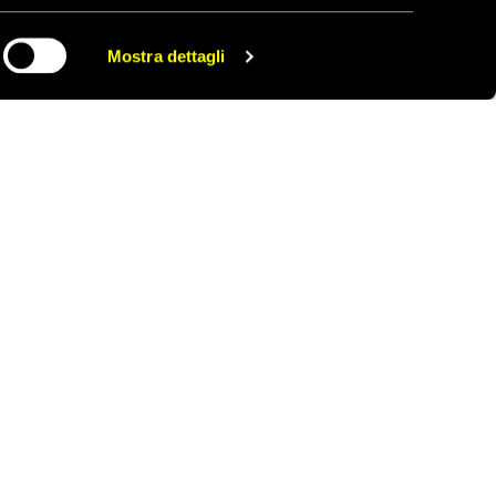
Mostra dettagli
CONDIVIDI
ONTATTACI
AREA STAMPA
RIVACY POLICY
LAVORA CON NOI