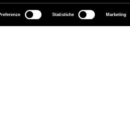
Preferenze
Statistiche
Marketing
ISCRIVITI
O
EDUCARE AI DIRITTI UMANI
C
I programmi educativi.
P