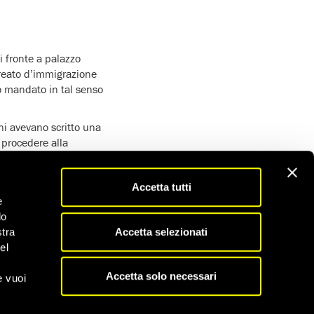
i fronte a palazzo
l reato d’immigrazione
o mandato in tal senso
ani avevano scritto una
 procedere alla
 come più volte
Accetta tutti
 ha inteso punire una
e
nomeno che intendeva
do
Accetta selezionati
stra
el
orità alla tutela dei
Accetta solo necessari
e vuoi