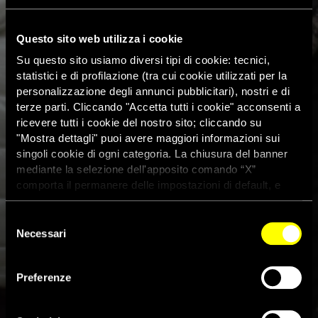
Questo sito web utilizza i cookie
Su questo sito usiamo diversi tipi di cookie: tecnici,
statistici e di profilazione (tra cui cookie utilizzati per la
personalizzazione degli annunci pubblicitari), nostri e di
terze parti. Cliccando "Accetta tutti i cookie" acconsenti a
ricevere tutti i cookie del nostro sito; cliccando su
"Mostra dettagli" puoi avere maggiori informazioni sui
singoli cookie di ogni categoria. La chiusura del banner
mediante la selezione dell'apposito comando “X”
comporta il permanere delle impostazioni di default, e
dunque la continuazione della navigazione con i cookie
tecnici. Se vuoi maggiori informazioni sul funzionamento
Selezione
dei cookie attivi sul sito clicca
qui
Necessari
del
consenso
Il Patto europeo sulla
Preferenze
migrazione riduce la protezione