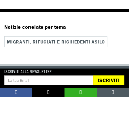
Notizie correlate per tema
MIGRANTI, RIFUGIATI E RICHIEDENTI ASILO
ISCRIVITI ALLA NEWSLETTER
ISCRIVITI
DONA
Aiutaci con una donazione, ora.
FIRMA
Difendi i diritti umani, in prima persona.
EDUCARE AI DIRITTI UMANI
I programmi educativi.
ATTIVATI