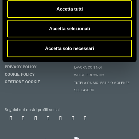
Accetta tutti
FIRMA
Difendi i diritti umani, in prima persona.
EDUCARE AI DIRITTI UMANI
Accetta selezionati
I programmi educativi.
ATTIVATI
Accetta solo necessari
Metti a disposizione il tuo tempo.
CONTATTACI
AREA STAMPA
PRIVACY POLICY
LAVORA CON NOI
COOKIE POLICY
WHISTLEBLOWING
GESTIONE COOKIE
TUTELA DA MOLESTIE O VIOLENZE
SUL LAVORO
Seguici sui nostri profili social