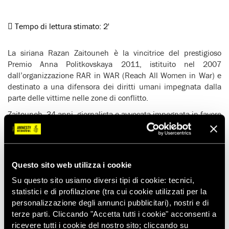
Tempo di lettura stimato:
2'
La siriana Razan Zaitouneh è la vincitrice del prestigioso
Premio Anna Politkovskaya 2011, istituito nel 2007
dall’organizzazione RAR in WAR (Reach All Women in War) e
destinato a una difensora dei diritti umani impegnata dalla
parte delle vittime nelle zone di conflitto.
Zaitouneh, 34 anni, giornalista e avvocata impegnata in favore
dei diritti umani dal 2001, è stata tra le protagoniste delle
prime manifestazioni contro il governo siriano prima di essere
costretta a entrare in clandestinità per evitare l’arresto e la
tortura. Ha monitorato e denunciato, per conto dei Comitati di
Questo sito web utilizza i cookie
coordinamento locali, le violazioni dei diritti umani perpetrate
Su questo sito usiamo diversi tipi di cookie: tecnici,
dalle forze di sicurezza siriane.
statistici e di profilazione (tra cui cookie utilizzati per la
Suo marito, Wa’el Hammada, è stato arrestato il 30 aprile ed è
personalizzazione degli annunci pubblicitari), nostri e di
stato rilasciato il 1° agosto, dopo mesi di torture, in attesa del
terze parti. Cliccando "Accetta tutti i cookie" acconsenti a
processo.
ricevere tutti i cookie del nostro sito; cliccando su