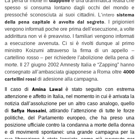
Giappone
La pena di morte in
è una drammatica realtà che
spesso si consuma lontano dagli occhi del mondo e
’intero
sistema
pressoché sconosciuta ai suoi cittadini.
L
della pena capitale è avvolto dal segreto
. I prigionieri
vengono informati poche ore prima dell’esecuzione, a volte
addirittura non vi è preavviso. I familiari vengono informati
a esecuzione avvenuta. Ci si è rivolti dunque al primo
ministro Koizumi attraverso la firma di un appello –
cartellino rosso – per richiedere l’abolizione della pena di
morte. Il 27 giugno 2002 Amnesty Italia e “Zapping” hanno
4000
consegnato all’ambasciata giapponese a Roma oltre
cartellini rossi
di adesione alla campagna.
Amina Lawal
Il caso di
è stato seguito con estrema
attenzione e affetto in Italia, nel momento in cui è arrivata la
notizia dall’assoluzione per un altro caso analogo, quello
Safiya Hussaini
di
, attirando l’attenzione di tutte le forze
politiche, del Parlamento europeo, che ha preso una
posizione ufficiale contro la condanna a morte della donna
e di movimenti spontanei: una grande campagna per la