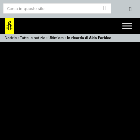
Notizie
»
Tutte le notizie
»
Ultim'ora
»
In ricordo di Aldo Forbice