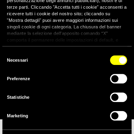
personalizzazione degli annunci pubblicitari), nostri e di
terze parti. Cliccando "Accetta tutti i cookie" acconsenti a
ricevere tutti i cookie del nostro sito; cliccando su
"Mostra dettagli" puoi avere maggiori informazioni sui
singoli cookie di ogni categoria. La chiusura del banner
mediante la selezione dell'apposito comando “X”
comporta il permanere delle impostazioni di default, e
dunque la continuazione della navigazione con i cookie
tecnici. Se vuoi maggiori informazioni sul funzionamento
Selezione
dei cookie attivi sul sito clicca
qui
Necessari
del
consenso
Preferenze
In ricordo di Aldo Forbice
Statistiche
26 Maggio 2021
Marketing