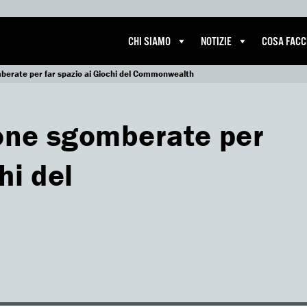
CHI SIAMO
NOTIZIE
COSA FAC
berate per far spazio ai Giochi del Commonwealth
one sgomberate per
hi del