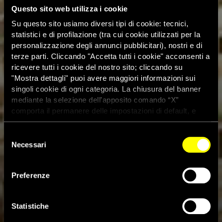
Questo sito web utilizza i cookie
Su questo sito usiamo diversi tipi di cookie: tecnici,
statistici e di profilazione (tra cui cookie utilizzati per la
personalizzazione degli annunci pubblicitari), nostri e di
terze parti. Cliccando "Accetta tutti i cookie" acconsenti a
ricevere tutti i cookie del nostro sito; cliccando su
"Mostra dettagli" puoi avere maggiori informazioni sui
singoli cookie di ogni categoria. La chiusura del banner
mediante la selezione dell'apposito comando “X”
comporta il permanere delle impostazioni di default, e
dunque la continuazione della navigazione con i cookie
tecnici. Se vuoi maggiori informazioni sul funzionamento
Selezione
dei cookie attivi sul sito clicca
qui
Necessari
del
consenso
Preferenze
India: ondata di violenze
Statistiche
26 Novembre 2008