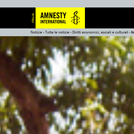
Notizie
»
Tutte le notizie
»
Diritti economici, sociali e culturali
»
I