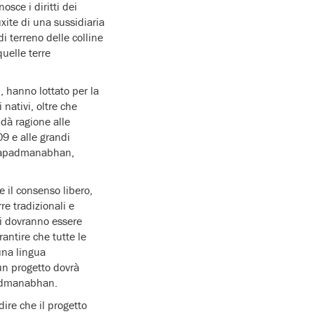
osce i diritti dei
uxite di una sussidiaria
i terreno delle colline
quelle terre
, hanno lottato per la
 nativi, oltre che
 dà ragione alle
09 e alle grandi
thapadmanabhan,
 il consenso libero,
re tradizionali e
ni dovranno essere
antire che tutte le
una lingua
un progetto dovrà
padmanabhan.
ire che il progetto