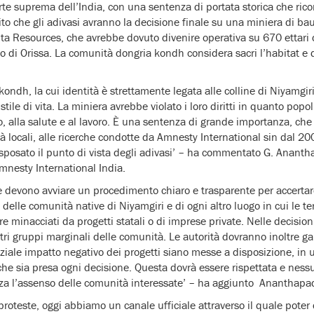
rte suprema dell’India, con una sentenza di portata storica che ricon
lito che gli adivasi avranno la decisione finale su una miniera di ba
ta Resources, che avrebbe dovuto divenire operativa su 670 ettari d
to di Orissa. La comunità dongria kondh considera sacri l’habitat e 
kondh, la cui identità è strettamente legata alle colline di Niyamgiri
tile di vita. La miniera avrebbe violato i loro diritti in quanto popoli
bo, alla salute e al lavoro. È una sentenza di grande importanza, che
à locali, alle ricerche condotte da Amnesty International sin dal 20
posato il punto di vista degli adivasi’ – ha commentato G. Anan
Amnesty International India.
ne devono avviare un procedimento chiaro e trasparente per accertare
delle comunità native di Niyamgiri e di ogni altro luogo in cui le ter
re minacciati da progetti statali o di imprese private. Nelle decisio
tri gruppi marginali delle comunità. Le autorità dovranno inoltre gar
ziale impatto negativo dei progetti siano messe a disposizione, in 
he sia presa ogni decisione. Questa dovrà essere rispettata e ness
nza l’assenso delle comunità interessate’ – ha aggiunto Anantha
roteste, oggi abbiamo un canale ufficiale attraverso il quale poter d