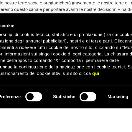
le nostre terre sacre e pregiudicherà gravemente le nostre terre e i 
zzeremo questo canale per portare avanti le nostre decisioni’ – ha 
aka, uno dei leader dei dongria kondh di Niyamgiri.
tà a portare avanti questo processo in modo libero e sincero, senza l
 cookie
amilitari presenti nella zona di Niyamgiri, alla presenza delle orga
i tipi di cookie: tecnici, statistici e di profilazione (tra cui cooki
ritti umani e, come ha stabilito la Corte suprema, di un ufficiale giud
zazione degli annunci pubblicitari), nostri e di terze parti. Cliccan
lla comunità majhi kondh, che si trova ai piedi delle colline.
onsenti a ricevere tutti i cookie del nostro sito; cliccando su "Mo
bilito che i gram sabha (le assemblee costituite dagli adulti votant
ri informazioni sui singoli cookie di ogni categoria. La chiusura d
 progetto si ripercuoterà, in qualunque modo, sui loro diritti religios
one dell'apposito comando “X” comporta il permanere delle
volgere i riti religiosi, e su ogni reclamo singolo o collettivo, compres
dunque la continuazione della navigazione con i cookie tecnici. S
r lo sviluppo della miniera. Le assemblee dovranno svolgersi in m
unzionamento dei cookie attivi sul sito clicca
qui
 sia da parte del governo centrale che dei proponenti del progetto. 
o tre mesi al ministero dell’Ambiente e delle foreste.
agosto 2010, aveva rifiutato il progetto della Sterlite India (una su
Preferenze
Statistiche
Marketing
ISCRIVITI
nda statale indiana Orissa Mining Corporation, di estrarre bauxite da
r verificato che quel progetto avrebbe violato in modo massiccio le 
e i diritti dei dongria kondh e di altre comunità delle colline. La se
ricorso presentato dall’Orissa Mining Corporation.
e, ha ribadito l’importanza della Legge sui diritti forestali del 200