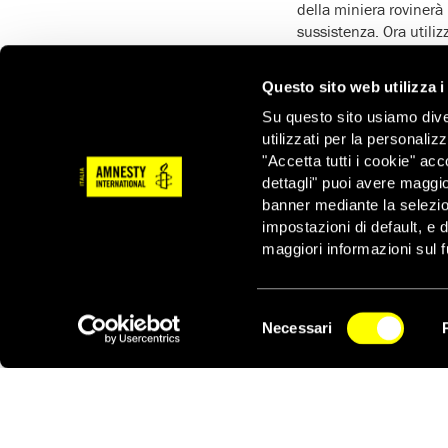
della miniera rovinerà 
sussistenza. Ora utili
International Lado Sik
‘Sollecitiamo le autori
Questo sito web utilizza i
dalle imprese o dai par
Su questo sito usiamo divers
internazionali per i di
utilizzati per la personaliz
Kumiti Majhi, leader de
"Accetta tutti i cookie" acc
La Corte suprema ha sta
dettagli" puoi avere maggio
dovranno decidere se il
banner mediante la selezi
compreso il diritto di s
impostazioni di default, e 
sull’area designata pe
maggiori informazioni sul f
libero da interferenze
essere comunicate entr
Selezione
Questo ministero, nell’
Necessari
del
NEWSLETTER
Resources) e dell’azie
consenso
di Niyamgiri, dopo ave
sulle foreste, così com
suprema fa seguito al 
La Corte suprema, infin