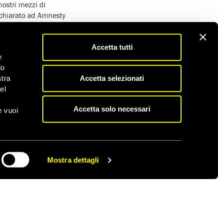
nostri mezzi di
dichiarato ad Amnesty
asciarsi intimidire
Accetta tutti
nizzazioni
e
iziario’ – ha fatto eco
do
Accetta selezionati
stra
i) di due villaggi
el
i e culturali,
Accetta solo necessari
i quelli futuri,
e vuoi
odo indipendente e
Le decisioni dovranno
ssidiaria della Vedanta
Mostra dettagli
CONDIVIDI
lle cime delle colline
leggi sull’ambiente e
ntenza della Corte
6, secondo la quale le