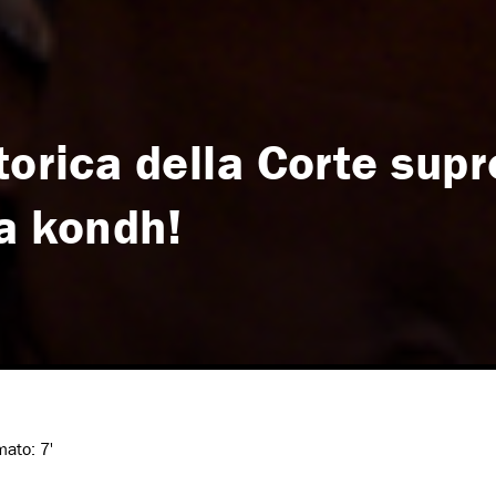
torica della Corte sup
ia kondh!
imato:
7'