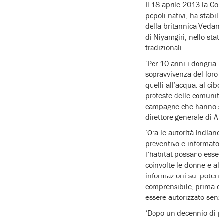
Il 18 aprile 2013 la Co
popoli nativi, ha stabi
della britannica Vedan
di Niyamgiri, nello sta
tradizionali.
‘Per 10 anni i dongria 
sopravvivenza del loro s
quelli all’acqua, al ci
proteste delle comunit
campagne che hanno s
direttore generale di 
‘Ora le autorità india
preventivo e informato 
l’habitat possano esse
coinvolte le donne e al
informazioni sul poten
comprensibile, prima c
essere autorizzato se
‘Dopo un decennio di p