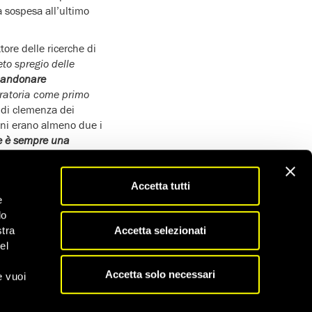
a sospesa all’ultimo
ttore delle ricerche di
to spregio delle
bandonare
ratoria come primo
 di clemenza dei
oni erano almeno due i
e è sempre una
iù inaccettabili. Al
no avuto assistenza
olineato Abbott. ‘
A una
Accetta tutti
e
aranoide. Il diritto
do
n disabilità mentale.
Accetta selezionati
stra
rsone condannate per
el
i più gravi’, per i
Accetta solo necessari
e vuoi
eriori esecuzioni nel