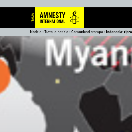
Notizie
»
Tutte le notizie
»
Comunicati stampa
»
Indonesia: ripro