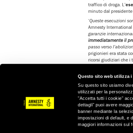
traffico di droga. L’
ese
minuto dal presidente
‘
Queste esecuzioni so
Amnesty International s
garanzie internazional
immediatamente il pro
passo verso l’abolizio
prigionieri era stata 
ricorsi giudiziari che 
violazione dei diritti 
momento dell’arresto 
Questo sito web utilizza i
legale e linguistica a
Su questo sito usiamo divers
delle persone messe a 
utilizzati per la personaliz
internazionale vieta e
"Accetta tutti i cookie" acc
È inoltre preoccupante
dettagli" puoi avere maggio
traffico di droga, azio
banner mediante la selezi
quali la pena di mort
impostazioni di default, e 
Nel 2015 l’Indonesia
maggiori informazioni sul f
corso dell’anno.