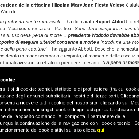
cuzione della cittadina filippina Mary Jane Fiesta Veloso
è stat
 Widodo.
no profondamente riprovevoli
‘ – ha dichiarato
Rupert Abbott
, dire
ull’Asia sud-orientale e il Pacifico. ‘
Sono state compiute in comple
i sull’uso della pena di morte. Il
presidente Wododo dovrebbe ab
posito di eseguire ulteriori condanne a morte
e introdurre una mo
ne della pena capitale
‘ – ha aggiunto Abbott. Dopo che la richiesta
considerata in modo sommario e respinta, al momento delle esecuzi
i tribunali avevano accettato di prendere in esame. ‘
La pena di mort
umani
, ma una serie di fattori rende queste otto esecuzioni ancora p
e nelle prime fasi del procedimento alcuni dei prigionieri non han
 cookie
deguata, in violazione del loro diritto a un processo equo
‘ – ha sott
i tipi di cookie: tecnici, statistici e di profilazione (tra cui cooki
morte, Rodrigo Gularte, era stata diagnosticata una schizofrenia p
zazione degli annunci pubblicitari), nostri e di terze parti. Cliccan
spressamente l’uso della pena di morte nei confronti di persone co
onsenti a ricevere tutti i cookie del nostro sito; cliccando su "Mo
 il fatto che sia stata usata la pena capitale nei confronti di pe
ri informazioni sui singoli cookie di ogni categoria. La chiusura d
ni criminali che per il diritto internazionale non fanno parte dei ‘reat
one dell'apposito comando “X” comporta il permanere delle
e può essere imposta
‘ – ha concluso Abbott.
dunque la continuazione della navigazione con i cookie tecnici. S
 ha già messo a morte 14 prigionieri
. Il governo ha annunciato ult
unzionamento dei cookie attivi sul sito clicca
qui