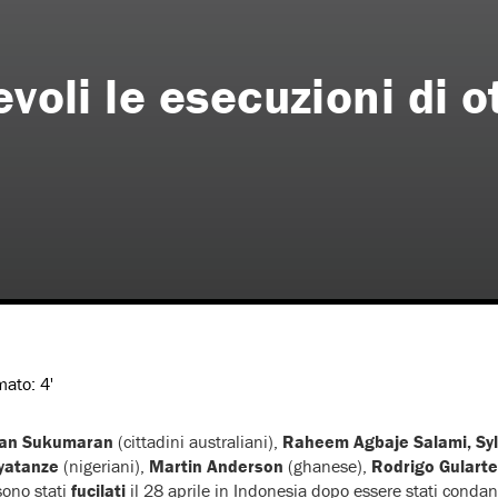
voli le esecuzioni di o
imato:
4'
ran Sukumaran
(cittadini australiani),
Raheem Agbaje Salami, Sy
Oyatanze
(nigeriani),
Martin Anderson
(ghanese),
Rodrigo Gularte
sono stati
fucilati
il 28 aprile in Indonesia dopo essere stati condan