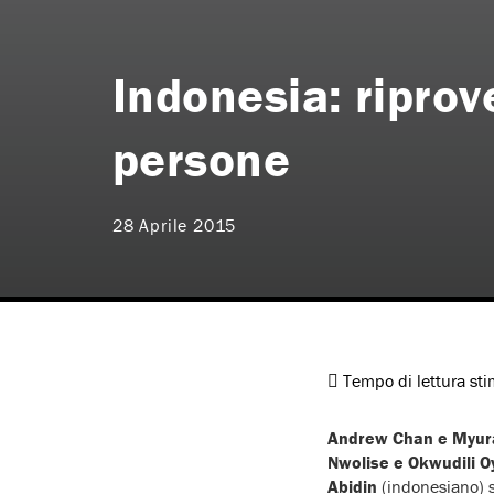
Indonesia: riprove
persone
28 Aprile 2015
Tempo di lettura st
Andrew Chan e Myu
Nwolise e Okwudili 
Abidin
(indonesiano) 