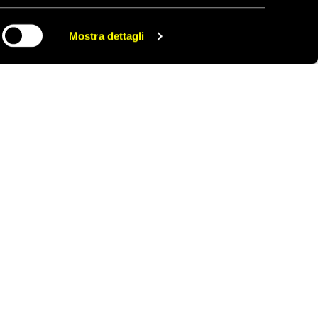
mondo nel 2014. Ha
Mostra dettagli
CONDIVIDI
tare criminalità,
e condanne a morte
,
ate 607
, il 22 per
orte che il resto del