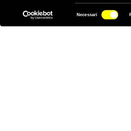
La pena di morte ne
Selezione
Il 1° aprile 2015, Amn
Necessari
del
NEWSLETTER
denunciato un ricorso a
consenso
terrorismo e instabilit
almeno 2466 (il 28 per
cento in meno del 2013
mondo).
Esecuzioni h
FINE DEL COMUNICA
Per interviste:Amnesty 
Tel. 06 4490224 – cel
Notizie correlate per tema
PENA DI MORTE