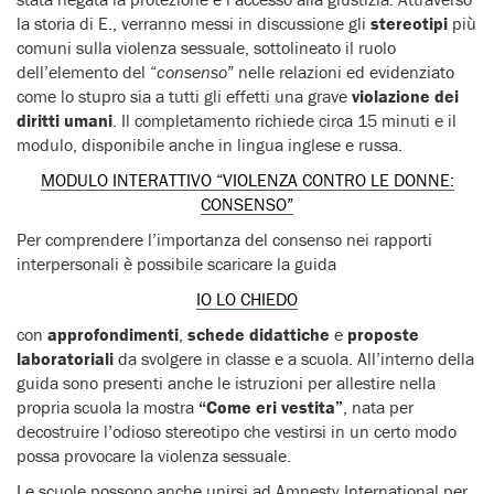
la storia di E., verranno messi in discussione gli
stereotipi
più
comuni sulla violenza sessuale, sottolineato il ruolo
dell’elemento del “
consenso
” nelle relazioni ed evidenziato
come lo stupro sia a tutti gli effetti una grave
violazione dei
diritti umani
. Il completamento richiede circa 15 minuti e il
modulo, disponibile anche in lingua inglese e russa.
MODULO INTERATTIVO “VIOLENZA CONTRO LE DONNE:
CONSENSO”
Per comprendere l’importanza del consenso nei rapporti
interpersonali è possibile scaricare la guida
IO LO CHIEDO
con
approfondimenti
,
schede didattiche
e
proposte
laboratoriali
da svolgere in classe e a scuola. All’interno della
guida sono presenti anche le istruzioni per allestire nella
propria scuola la mostra
“Come eri vestita”
, nata per
decostruire l’odioso stereotipo che vestirsi in un certo modo
possa provocare la violenza sessuale.
Le scuole possono anche unirsi ad Amnesty International per