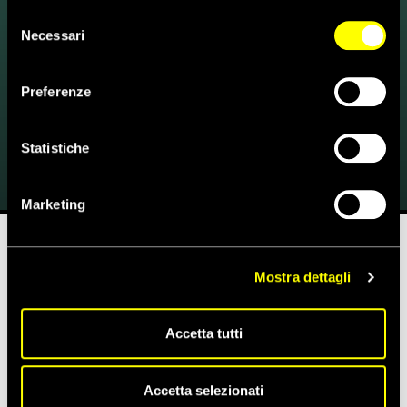
tecnici. Se vuoi maggiori informazioni sul funzionamento
Selezione
dei cookie attivi sul sito clicca
qui
Necessari
del
consenso
Preferenze
IOLOCHIEDO! ANCHE A SCUOLA
Statistiche
21 Settembre 2020
Marketing
Mostra dettagli
Tempo di lettura stimato:
3'
Amnesty International Italia, unendosi ad altre Sezioni di
Accetta tutti
molti paesi europei e ad associazioni che si occupano di diritti
delle donne, ha lanciato lo scorso luglio una
campagna sul
tema del consenso
chiamata
“IoLoChiedo”
.
Accetta selezionati