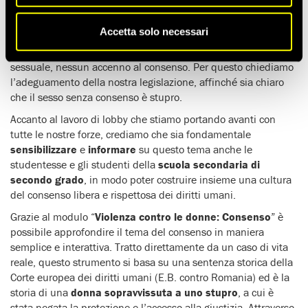
L’Italia nel 2014 ha ratificato la
Convenzione di Istanbul
sulla prevenzione e la lotta contro la violenza nei confronti
Accetta solo necessari
delle donne e la violenza domestica, ma ad oggi nel nostro
ordinamento non è ancora presente, nei casi di violenza
sessuale, nessun accenno al consenso. Per questo chiediamo
l’adeguamento della nostra legislazione, affinché sia chiaro
che il sesso senza consenso è stupro.
Accanto al lavoro di lobby che stiamo portando avanti con
tutte le nostre forze, crediamo che sia fondamentale
sensibilizzare
e
informare
su questo tema anche le
studentesse e gli studenti della
scuola secondaria di
secondo grado
, in modo poter costruire insieme una cultura
del consenso libera e rispettosa dei diritti umani.
Grazie al modulo “
Violenza contro le donne: Consenso
” è
possibile approfondire il tema del consenso in maniera
semplice e interattiva. Tratto direttamente da un caso di vita
reale, questo strumento si basa su una sentenza storica della
Corte europea dei diritti umani (E.B. contro Romania) ed è la
storia di una
donna sopravvissuta a uno stupro
, a cui è
stata negata la protezione e l’accesso alla giustizia. Attraverso