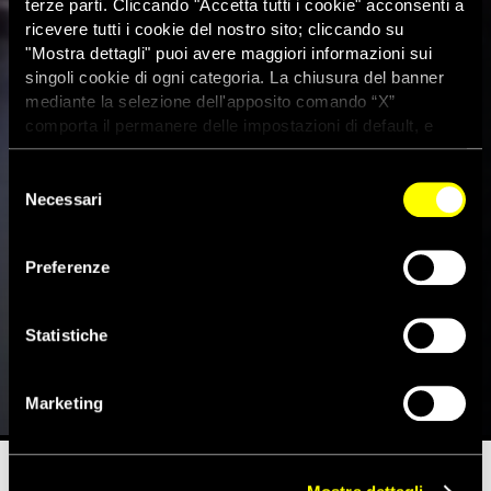
terze parti. Cliccando "Accetta tutti i cookie" acconsenti a
ricevere tutti i cookie del nostro sito; cliccando su
"Mostra dettagli" puoi avere maggiori informazioni sui
singoli cookie di ogni categoria. La chiusura del banner
mediante la selezione dell'apposito comando “X”
comporta il permanere delle impostazioni di default, e
dunque la continuazione della navigazione con i cookie
tecnici. Se vuoi maggiori informazioni sul funzionamento
Selezione
dei cookie attivi sul sito clicca
qui
Necessari
del
consenso
Iran, 22enne rischia
Preferenze
l’impiccagione per aver preso
parte alle proteste
Statistiche
12 Gennaio 2023
Marketing