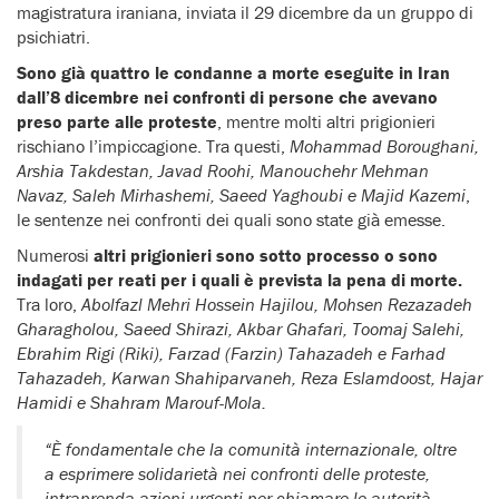
magistratura iraniana, inviata il 29 dicembre da un gruppo di
psichiatri.
Sono già quattro le condanne a morte eseguite in Iran
dall’8 dicembre nei confronti di persone che avevano
preso parte alle proteste
, mentre molti altri prigionieri
rischiano l’impiccagione. Tra questi,
Mohammad Boroughani,
Arshia Takdestan, Javad Roohi, Manouchehr Mehman
Navaz, Saleh Mirhashemi, Saeed Yaghoubi e Majid Kazemi
,
le sentenze nei confronti dei quali sono state già emesse.
Numerosi
altri prigionieri sono sotto processo o sono
indagati per reati per i quali è prevista la pena di morte.
Tra loro,
Abolfazl Mehri Hossein Hajilou, Mohsen Rezazadeh
Gharagholou, Saeed Shirazi, Akbar Ghafari, Toomaj Salehi,
Ebrahim Rigi (Riki), Farzad (Farzin) Tahazadeh e Farhad
Tahazadeh, Karwan Shahiparvaneh, Reza Eslamdoost, Hajar
Hamidi e Shahram Marouf-Mola.
“È fondamentale che la comunità internazionale, oltre
a esprimere solidarietà nei confronti delle proteste,
intraprenda azioni urgenti per chiamare le autorità