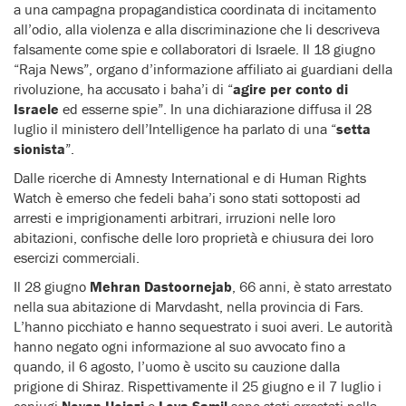
a una campagna propagandistica coordinata di incitamento
all’odio, alla violenza e alla discriminazione che li descriveva
falsamente come spie e collaboratori di Israele. Il 18 giugno
“Raja News”, organo d’informazione affiliato ai guardiani della
rivoluzione, ha accusato i baha’i di “
agire per conto di
Israele
ed esserne spie”. In una dichiarazione diffusa il 28
luglio il ministero dell’Intelligence ha parlato di una “
setta
sionista
”.
Dalle ricerche di Amnesty International e di Human Rights
Watch è emerso che fedeli baha’i sono stati sottoposti ad
arresti e imprigionamenti arbitrari, irruzioni nelle loro
abitazioni, confische delle loro proprietà e chiusura dei loro
esercizi commerciali.
Il 28 giugno
Mehran Dastoornejab
, 66 anni, è stato arrestato
nella sua abitazione di Marvdasht, nella provincia di Fars.
L’hanno picchiato e hanno sequestrato i suoi averi. Le autorità
hanno negato ogni informazione al suo avvocato fino a
quando, il 6 agosto, l’uomo è uscito su cauzione dalla
prigione di Shiraz. Rispettivamente il 25 giugno e il 7 luglio i
coniugi
Noyan Hejazi
e
Leva Samil
sono stati arrestati nella