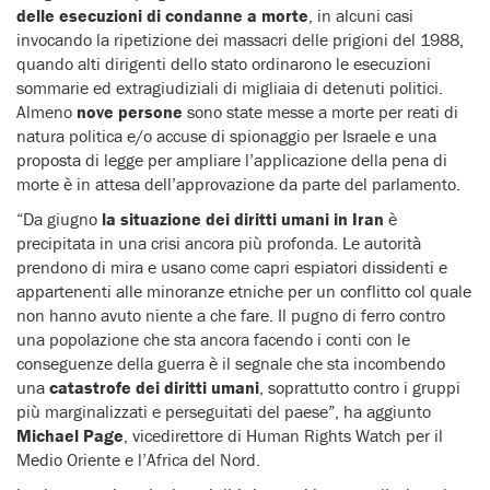
delle esecuzioni di condanne a morte
, in alcuni casi
invocando la ripetizione dei massacri delle prigioni del 1988,
quando alti dirigenti dello stato ordinarono le esecuzioni
sommarie ed extragiudiziali di migliaia di detenuti politici.
Almeno
nove persone
sono state messe a morte per reati di
natura politica e/o accuse di spionaggio per Israele e una
proposta di legge per ampliare l’applicazione della pena di
morte è in attesa dell’approvazione da parte del parlamento.
“Da giugno
la situazione dei diritti umani in Iran
è
precipitata in una crisi ancora più profonda. Le autorità
prendono di mira e usano come capri espiatori dissidenti e
appartenenti alle minoranze etniche per un conflitto col quale
non hanno avuto niente a che fare. Il pugno di ferro contro
una popolazione che sta ancora facendo i conti con le
conseguenze della guerra è il segnale che sta incombendo
una
catastrofe dei diritti umani
, soprattutto contro i gruppi
più marginalizzati e perseguitati del paese”, ha aggiunto
Michael Page
, vicedirettore di Human Rights Watch per il
Medio Oriente e l’Africa del Nord.