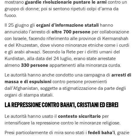
mostrano
guardie rivoluzionarie puntare le armi
contro un
gruppo di donne; poi si sentono ripetuti colpi d’arma da
fuoco.
Il 25 giugno gli
organi d’informazione statali
hanno
annunciato l’arresto di
oltre 700 persone
per collaborazione
con Israele, facendo riferimento alle province di Kermanshah
e del Khuzestan, dove vivono minoranze etniche come i curdi
e gli arabi ahwazi. Secondo la Rete per i diritti umani del
Kurdistan, alla data del 24 luglio, erano state arrestate
almeno
330 persone
appartenenti alla minoranza curda.
Le autorità hanno anche condotto una campagna di
arresti di
massa e di espulsioni
contro persone provenienti
dall’Afghanistan, soggette a stigmatizzazione da parte degli
organi di stampa statali.
LA REPRESSIONE CONTRO BAHA’I, CRISTIANI ED EBREI
Le autorità hanno usato il
contesto sicuritario
per
intensificare la repressione contro le minoranze religiose.
Presi particolarmente di mira sono stati i
fedeli baha’i
, grazie