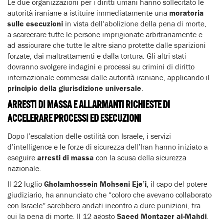
Le due organizzazioni per i diritti umani hanno sollecitato le
autorità iraniane a istituire immediatamente una
moratoria
sulle esecuzioni
in vista dell’abolizione della pena di morte,
a scarcerare tutte le persone imprigionate arbitrariamente e
ad assicurare che tutte le altre siano protette dalle sparizioni
forzate, dai maltrattamenti e dalla tortura. Gli altri stati
dovranno svolgere indagini e processi su crimini di diritto
internazionale commessi dalle autorità iraniane, applicando il
principio della giurisdizione universale
.
ARRESTI DI MASSA E ALLARMANTI RICHIESTE DI
ACCELERARE PROCESSI ED ESECUZIONI
Dopo l’escalation delle ostilità con Israele, i servizi
d’intelligence e le forze di sicurezza dell’Iran hanno iniziato a
eseguire
arresti di massa
con la scusa della sicurezza
nazionale.
Il 22 luglio
Gholamhossein Mohseni Eje’i
, il capo del potere
giudiziario, ha annunciato che “coloro che avevano collaborato
con Israele” sarebbero andati incontro a dure punizioni, tra
cui la pena di morte. Il 12 agosto
Saeed Montazer al-Mahdi
,