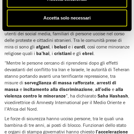
campagna di repressione
con la scusa della sicurezza
nazionale.
Accetta solo necessari
Dal 13 giugno sono state arrestate
oltre 20.000 persone
tra
le quali dissidenti, difensori dei diritti umani, giornalisti,
utenti dei social media, familiari di persone uccise nel corso
delle proteste e cittadini stranieri. Tra le comunità prese di
mira ci sono gli
afgani
, i
beluci
e i
curdi
, così come minoranze
religiose quali i
ba’hai
, i
cristiani
e gli
ebrei
.
“Mentre le persone cercano di riprendersi dopo gli effetti
devastanti del conflitto tra Iran e Israele, le autorità di Teheran
stanno portando avanti una terrificante repressione, tra
misure di
sorveglianza di massa rafforzate
,
arresti di
massa
e
incitamento alla discriminazione
,
all’odio
e
alla
violenza contro le minoranze
”, ha dichiarato
Saha Hashash
,
vicedirettrice di Amnesty International per il Medio Oriente e
l’Africa del Nord.
Le forze di sicurezza hanno ucciso persone, tra le quali una
bambina di tre anni, ai posti di blocco. Funzionari dello stato
e organi di stampa governativi hanno chiesto
l’accelerazione