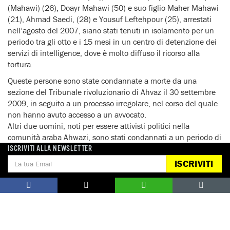
(Mahawi) (26), Doayr Mahawi (50) e suo figlio Maher Mahawi
(21), Ahmad Saedi, (28) e Yousuf Leftehpour (25), arrestati
nell’agosto del 2007, siano stati tenuti in isolamento per un
periodo tra gli otto e i 15 mesi in un centro di detenzione dei
servizi di intelligence, dove è molto diffuso il ricorso alla
tortura.
Queste persone sono state condannate a morte da una
sezione del Tribunale rivoluzionario di Ahvaz il 30 settembre
2009, in seguito a un processo irregolare, nel corso del quale
non hanno avuto accesso a un avvocato.
Altri due uomini, noti per essere attivisti politici nella
comunità araba Ahwazi, sono stati condannati a un periodo di
reclusione, ma respingono le accuse.
ISCRIVITI ALLA NEWSLETTER
ISCRIVITI
Si teme che altri tre uomini, appartenenti alla minoranza
curda iraniana, siano a rischio di esecuzione imminente, come
rappresaglia a una serie di omicidi e tentati omicidi di ufficiali
nella provincia nordoccidentale del Kordestan e che hanno
avuto luogo lo scorso settembre.
Habibollah Latifi, Ehsan (Esma’il) Fattahian e Sherko Moarefi