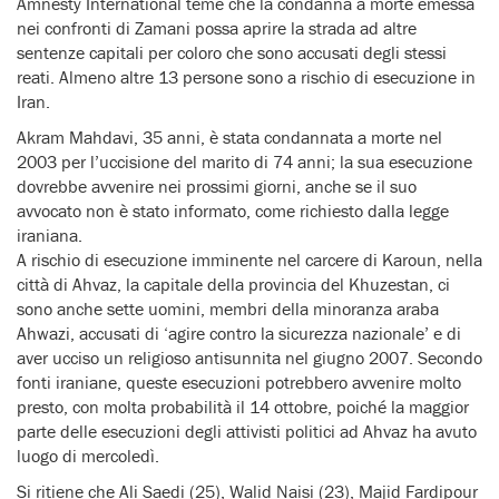
Amnesty International teme che la condanna a morte emessa
nei confronti di Zamani possa aprire la strada ad altre
sentenze capitali per coloro che sono accusati degli stessi
reati. Almeno altre 13 persone sono a rischio di esecuzione in
Iran.
Akram Mahdavi, 35 anni, è stata condannata a morte nel
2003 per l’uccisione del marito di 74 anni; la sua esecuzione
dovrebbe avvenire nei prossimi giorni, anche se il suo
avvocato non è stato informato, come richiesto dalla legge
iraniana.
A rischio di esecuzione imminente nel carcere di Karoun, nella
città di Ahvaz, la capitale della provincia del Khuzestan, ci
sono anche sette uomini, membri della minoranza araba
Ahwazi, accusati di ‘agire contro la sicurezza nazionale’ e di
aver ucciso un religioso antisunnita nel giugno 2007. Secondo
fonti iraniane, queste esecuzioni potrebbero avvenire molto
presto, con molta probabilità il 14 ottobre, poiché la maggior
parte delle esecuzioni degli attivisti politici ad Ahvaz ha avuto
luogo di mercoledì.
Si ritiene che Ali Saedi (25), Walid Naisi (23), Majid Fardipour