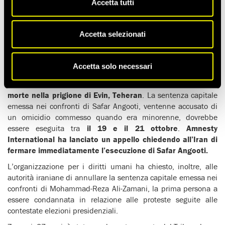
Accetta tutti
LE CONDANNE A MORTE NEI CONFRONTI DEI DIMOSTRANTI
IRANIANI DEVONO ESSERE RIESAMINATE
Accetta selezionati
(12 OTTOBRE 2009)
All’alba di domenica 11 ottobre,
Behnoud Shojaee, un
Accetta solo necessari
ragazzo iraniano di 21 anni
, condannato a morte per un
omicidio commesso quando era minorenne,
è stato messo a
morte nella prigione di Evin, Teheran
. La sentenza capitale
emessa nei confronti di Safar Angooti, ventenne accusato di
un omicidio commesso quando era minorenne, dovrebbe
essere eseguita tra
il 19 e il 21
ottobre
.
Amnesty
International ha lanciato un appello chiedendo all’Iran di
fermare immediatamente l’esecuzione di Safar Angooti
.
L’organizzazione per i diritti umani ha chiesto, inoltre, alle
autorità iraniane di annullare la sentenza capitale emessa nei
confronti di Mohammad-Reza Ali-Zamani, la prima persona a
essere condannata in relazione alle proteste seguite alle
contestate elezioni presidenziali.