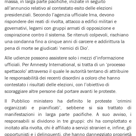
massa, in larga parte pacifiche, iniziate in seguito
all’annuncio relativo al contestato esito delle elezioni
presidenziali. Secondo l’agenzia ufficiale Irna, devono
rispondere dei reati di rivolta, attacco a edifici militari e
governativi, legami con gruppi armati di opposizione e
cospirazione contro il sistema. Se ritenuti colpevoli, rischiano
una condanna fino a cinque anni di carcere e addirittura la
pena di morte se giudicati ‘nemici di Dio’.
Alle udienze possono assistere solo i mezzi d’informazione
ufficiali. Per Amnesty International, si tratta di un ‘processo
spettacolo’ attraverso il quale le autorità tentano di attribuire
le responsabilità dei recenti disordini a coloro che hanno
contestato i risultati delle elezioni, con l’obiettivo di
scoraggiare altre persone dal portare avanti le proteste.
Il Pubblico ministero ha definito le proteste ‘crimini
organizzati e pianificati’, sebbene si sia trattato di
manifestazioni in larga parte pacifiche. A suo avviso, i
responsabili si dividono in tre gruppi: chi ha complottato e
incitato alla rivolta, chi è affiliato a servizi stranieri e, infine, gli
opportunisti e i delinquenti, che hanno danneggiato proprietà