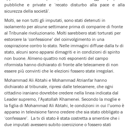
pubbliche e private e ‘recato disturbo alla pace e alla
sicurezza della società’.
Molti, se non tutti gli imputati, sono stati detenuti in
isolamento per alcune settimane prima di comparire di fronte
al Tribunale rivoluzionario. Molti sarebbero stati torturati per
estorcere la ‘confessione’ del coinvolgimento in una
cospirazione contro lo stato. Nelle immagini diffuse dalla tv di
stato, alcuni sono apparsi dimagriti e in condizioni di spirito
non buone. Almeno quattro noti esponenti del campo
riformista hanno dichiarato di fronte alle telecamere di non
essere più convinti che le elezioni fossero state irregolari.
Mohammad Ali Abtahi e Mohammad Atrianfar hanno
dichiarato al tribunale, ripresi dalle telecamere, che ogni
cittadino iraniano dovrebbe credere nella linea indicata dal
Leader supremo, l’Ayatollah Khamenei. Secondo la moglie e
la figlia di Mohammad Ali Abtahi, le condizioni in cui l’uomo è
apparso in televisione fanno credere che sia stato obbligato a
‘confessare’. La tv di stato è stata costretta a smentire che i
due imputati avessero subito coercizione o fossero stati