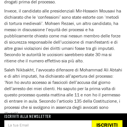
drogati prima del processo.
Invece, il candidato alle presidenziali Mir-Hossein Mousavi ha
dichiarato che le ‘confessioni’ sono state estorte con ‘metodi
di tortura medievali’. Mohsen Rezaei, un altro candidato, ha
messo in discussione l’equità dei processi e ha
pubblicamente chiesto come mai nessun membro delle forze
di sicurezza responsabile dell’uccisione di manifestanti e di
altre gravi violazioni dei diritti umani fosse tra gli imputati.
Secondo le autorità le uccisioni sarebbero state 30 ma si
ritiene che il numero effettivo sia più alto.
Saleh Nikbakht, l’avvocato difensore di Mohammad Ali Abtahi
e di altri imputati, ha dichiarato all’apertura del processo:
‘Non ho avuto accesso ai fascicoli dell’accusa dal giorno
dell’arresto dei miei clienti. Ho saputo per la prima volta di
questo processo questa mattina alle 11 e non ho il permesso
di entrare in aula. Secondo l’articolo 135 della Costituzione, i
processi che si svolgono in assenza degli avvocati sono
illegali’.
ISCRIVITI ALLA NEWSLETTER
Amnesty International ha documentato nel corso degli anni
ISCRIVITI