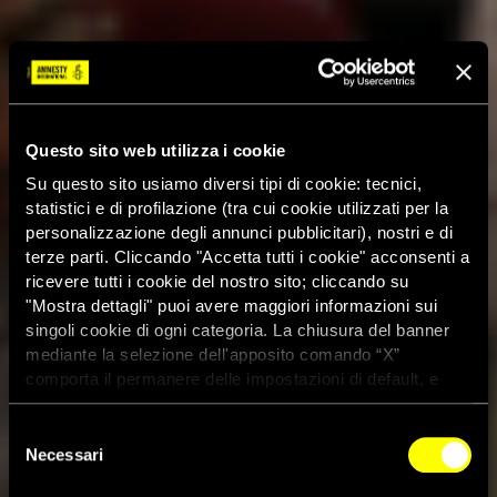
Questo sito web utilizza i cookie
Su questo sito usiamo diversi tipi di cookie: tecnici,
statistici e di profilazione (tra cui cookie utilizzati per la
personalizzazione degli annunci pubblicitari), nostri e di
terze parti. Cliccando "Accetta tutti i cookie" acconsenti a
ricevere tutti i cookie del nostro sito; cliccando su
"Mostra dettagli" puoi avere maggiori informazioni sui
singoli cookie di ogni categoria. La chiusura del banner
mediante la selezione dell'apposito comando “X”
comporta il permanere delle impostazioni di default, e
dunque la continuazione della navigazione con i cookie
tecnici. Se vuoi maggiori informazioni sul funzionamento
Selezione
dei cookie attivi sul sito clicca
qui
Necessari
del
consenso