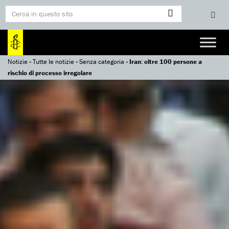
Notizie
»
Tutte le notizie
»
Senza categoria
»
Iran: oltre 100 persone a
rischio di processo irregolare