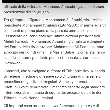
organizzato le manifestazioni di protesta, seguite all’annuncio
ufficiale della vittoria di Mahmoud Ahmadinejad alle elezioni
presidenziali del 12 giugno.
Tra gli imputati figurano: Mohammad Ali Abtahi, vice dell’ex
presidente Mohammad Khatami (1997-2005) insieme ad altri
esponenti di primo piano della passata amministrazione;
l’assistente del candidato alle ultime elezioni presidenziali
Mehdi Karroubi; Mohammad Atrianfar, giornalista e dirigente
del Partito della ricostruzione; Mohammad Ali Dadkhah, noto
avvocato per i diritti umani; e Maziar Bahari, giornalista irano-
canadese e corrispondente per il settimanale statunitense
‘Newsweek’.
I processi, che si svolgono di fronte al Tribunale rivoluzionario
di Teheran, rischiano di essere solo gli ultimi di una serie di
procedimenti giudiziari irregolari. Amnesty International ha
infatti più volte denunciato il mancato rispetto degli standard
internazionali in materia di equità dei processi da parte dei
Tribunali rivoluzionari iraniani.
Gli imputati sono accusati di aver fomentato le proteste di