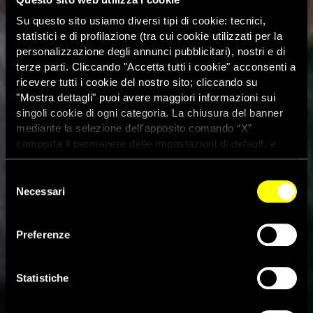
Su questo sito usiamo diversi tipi di cookie: tecnici,
statistici e di profilazione (tra cui cookie utilizzati per la
personalizzazione degli annunci pubblicitari), nostri e di
terze parti. Cliccando "Accetta tutti i cookie" acconsenti a
ricevere tutti i cookie del nostro sito; cliccando su
"Mostra dettagli" puoi avere maggiori informazioni sui
singoli cookie di ogni categoria. La chiusura del banner
mediante la selezione dell'apposito comando “X”
comporta il permanere delle impostazioni di default, e
dunque la continuazione della navigazione con i cookie
tecnici. Se vuoi maggiori informazioni sul funzionamento
Selezione
dei cookie attivi sul sito clicca
qui
Necessari
del
consenso
Preferenze
Iran, prevista un’unità per i
‘crimini sul web’
Statistiche