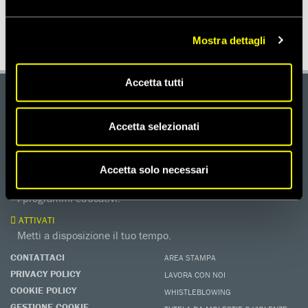
IRAN
Mostra dettagli
Accetta tutti
DONA
Aiutaci con una donazione, ora.
Accetta selezionati
FIRMA
Difendi i diritti umani, in prima persona.
Accetta solo necessari
EDUCARE AI DIRITTI UMANI
I programmi educativi.
ATTIVATI
Metti a disposizione il tuo tempo.
CONTATTACI
AREA STAMPA
PRIVACY POLICY
LAVORA CON NOI
COOKIE POLICY
WHISTLEBLOWING
GESTIONE COOKIE