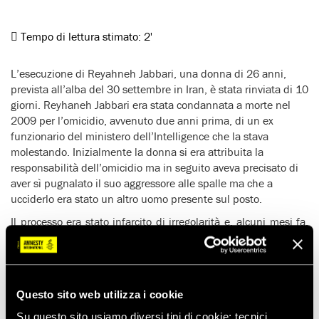
Tempo di lettura stimato:
2'
L’esecuzione di Reyahneh Jabbari, una donna di 26 anni,
prevista all’alba del 30 settembre in Iran, è stata rinviata di 10
giorni. Reyhaneh Jabbari era stata condannata a morte nel
2009 per l’omicidio, avvenuto due anni prima, di un ex
funzionario del ministero dell’Intelligence che la stava
molestando. Inizialmente la donna si era attribuita la
responsabilità dell’omicidio ma in seguito aveva precisato di
aver sì pugnalato il suo aggressore alle spalle ma che a
ucciderlo era stato un altro uomo presente sul posto.
Il processo era stato infarcito di irregolarità e, alcuni mesi fa,
la prigioniera era stata costretta a rinunciare al suo avvocato.
Un precedente tentativo di mettere a morte la donna era stato
scongiurato, nell’aprile 2014, grazie agli appelli pervenuti da
ogni parte del mondo. Le organizzazioni locali per i diritti
Questo sito web utilizza i cookie
umani ritengono che anche in questa occasione le proteste e
gli appelli alla clemenza abbiano spinto le autorità iraniane a
Su questo sito usiamo diversi tipi di cookie: tecnici,