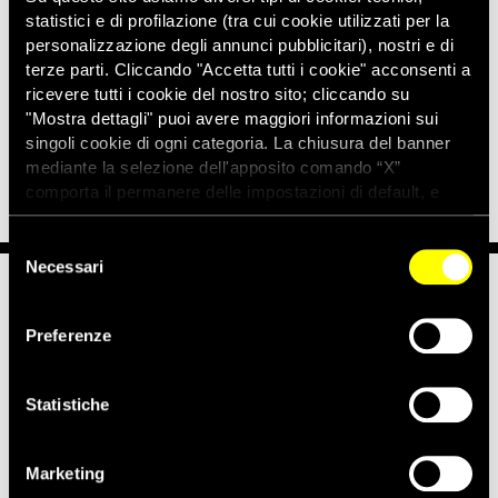
rinviare l’esecuzione.
statistici e di profilazione (tra cui cookie utilizzati per la
personalizzazione degli annunci pubblicitari), nostri e di
Amnesty International ha chiesto alle autorità iraniane di
terze parti. Cliccando "Accetta tutti i cookie" acconsenti a
annullare la condanna a morte di Reyhaneh Jabbari e
ricevere tutti i cookie del nostro sito; cliccando su
concederle un nuovo processo, stavolta equo, in cui siano
"Mostra dettagli" puoi avere maggiori informazioni sui
effettivamente accertate le sue responsabilità e che in ogni
singoli cookie di ogni categoria. La chiusura del banner
caso non termini con una condanna alla pena capitale.
mediante la selezione dell'apposito comando “X”
comporta il permanere delle impostazioni di default, e
dunque la continuazione della navigazione con i cookie
tecnici. Se vuoi maggiori informazioni sul funzionamento
Selezione
dei cookie attivi sul sito clicca
qui
Necessari
del
consenso
Notizie correlate per tema
Preferenze
DONNE
PENA DI MORTE
Statistiche
Notizie correlate per paese
Marketing