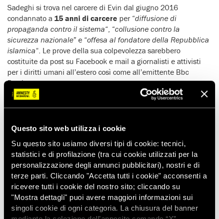
Sadeghi si trova nel carcere di Evin dal giugno 2016
condannato a
15 anni di carcere
per “
diffusione di
propaganda contro il sistema
“, “
collusione contro la
sicurezza nazionale
” e “
offesa al fondatore della Repubblica
islamica
“. Le prove della sua colpevolezza sarebbero
costituite da post su Facebook e mail a giornalisti e attivisti
per i diritti umani all’estero così come all’emittente Bbc
Persian.
Dopo il 6 settembre 2014, Golrokh Ebrahimi Iraee era stata
trattenuta per 20 giorni a Evin senza poter incontrare avvocati
e familiari, subendo
estenuanti interrogatori bendata
e col
Questo sito web utilizza i cookie
volto al muro mentre ascoltava le
urla del marito
, torturato
nella cella accanto.
Su questo sito usiamo diversi tipi di cookie: tecnici,
statistici e di profilazione (tra cui cookie utilizzati per la
Il processo è stato del tutto irregolare
. Dei due avvocati
personalizzazione degli annunci pubblicitari), nostri e di
nominati dall’imputata, una è stata costretta dalle minacce ad
terze parti. Cliccando "Accetta tutti i cookie" acconsenti a
abbandonare il caso mentre alla seconda è stato impedito di
ricevere tutti i cookie del nostro sito; cliccando su
assumerlo. La seconda udienza si è svolta mentre Golrokh
"Mostra dettagli" puoi avere maggiori informazioni sui
Ebrahimi Iraee era in ospedale per un intervento chirurgico.
singoli cookie di ogni categoria. La chiusura del banner
Amnesty International sollecita le autorità iraniane ad
mediante la selezione dell'apposito comando “X”