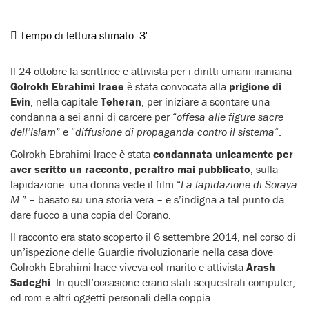
Tempo di lettura stimato:
3'
Il 24 ottobre la scrittrice e attivista per i diritti umani iraniana
Golrokh Ebrahimi Iraee
è stata convocata alla
prigione di
Evin
, nella capitale
Teheran
, per iniziare a scontare una
condanna a sei anni di carcere per “
offesa alle figure sacre
dell’Islam
” e “
diffusione di propaganda contro il sistema
“.
Golrokh Ebrahimi Iraee è stata
condannata unicamente per
aver scritto un racconto, peraltro mai pubblicato
, sulla
lapidazione: una donna vede il film “
La lapidazione di Soraya
M.
” – basato su una storia vera – e s’indigna a tal punto da
dare fuoco a una copia del Corano.
Il racconto era stato scoperto il 6 settembre 2014, nel corso di
un’ispezione delle Guardie rivoluzionarie nella casa dove
Golrokh Ebrahimi Iraee viveva col marito e attivista
Arash
Sadeghi
. In quell’occasione erano stati sequestrati computer,
cd rom e altri oggetti personali della coppia.