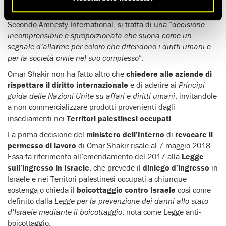
suprema.
Secondo Amnesty International, si tratta di una “
decisione
incomprensibile e sproporzionata che suona come un
segnale d’allarme per coloro che difendono i diritti umani e
per la società civile nel suo complesso
“.
Omar Shakir non ha fatto altro che
chiedere alle aziende di
rispettare il diritto internazionale
e di aderire ai
Principi
guida delle Nazioni Unite su affari e diritti umani
, invitandole
a non commercializzare prodotti provenienti dagli
insediamenti nei
Territori palestinesi occupati
.
La prima decisione del
ministero dell’Interno
di
revocare il
permesso di lavoro
di Omar Shakir risale al 7 maggio 2018.
Essa fa riferimento all’emendamento del 2017 alla
Legge
sull’ingresso in Israele
, che prevede il
diniego d’ingresso
in
Israele e nei Territori palestinesi occupati a chiunque
sostenga o chieda il
boicottaggio contro Israele
così come
definito dalla
Legge per la prevenzione dei danni allo stato
d’Israele mediante il boicottaggio
, nota come Legge anti-
boicottaggio.