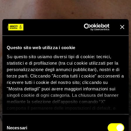
Questo sito web utilizza i cookie
Su questo sito usiamo diversi tipi di cookie: tecnici,
statistici e di profilazione (tra cui cookie utilizzati per la
personalizzazione degli annunci pubblicitari), nostri e di
terze parti. Cliccando "Accetta tutti i cookie" acconsenti a
ricevere tutti i cookie del nostro sito; cliccando su
"Mostra dettagli" puoi avere maggiori informazioni sui
singoli cookie di ogni categoria. La chiusura del banner
mediante la selezione dell'apposito comando “X”
comporta il permanere delle impostazioni di default, e
dunque la continuazione della navigazione con i cookie
tecnici. Se vuoi maggiori informazioni sul funzionamento
Selezione
dei cookie attivi sul sito clicca
qui
Necessari
del