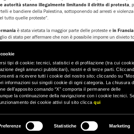
le autorità stanno illegalmente limitando il diritto di protesta
, 
telli e bandiere della Palestina, sottoponendo ad arresti e violenza 
el tutto quelle proteste”.
ermania
è stata vietata la maggior parte delle proteste e
in Francia
iglio di stato per affermare che non è possibile imporre un divieto to
tazioni a sostegno dei palestinesi”.
 cookie
 il timore che le lettere inviate dai vari ministri possano influenzare 
i tipi di cookie: tecnici, statistici e di profilazione (tra cui cooki
e università come pretesto per limitare indebitamente la libertà di 
zazione degli annunci pubblicitari), nostri e di terze parti. Cliccan
 International ha chiesto a
tutti gli esponenti politici di usare u
onsenti a ricevere tutti i cookie del nostro sito; cliccando su "Mo
e il ricorso a una retorica divisiva”.
ri informazioni sui singoli cookie di ogni categoria. La chiusura d
te
vietate tutte le manifestazioni
previste nel fine-settimana a Zur
one dell'apposito comando “X” comporta il permanere delle
dt”.
dunque la continuazione della navigazione con i cookie tecnici. S
unzionamento dei cookie attivi sul sito clicca
qui
ligo giuridico di assicurare che le persone possano esprimere pacifi
preoccupazioni e la loro solidarietà. In vista delle numerose protes
 Europa, chiediamo alle autorità di proteggere e facilitare il diritto 
tare pacificamente”.
Preferenze
Statistiche
Marketing
ISCRIVITI