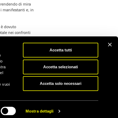
prendendo di mira
i manifestanti e, in
è dovuto
tale nei confronti
Accetta tutti
i capi della polizia o
e
espressione o di
do
n linguaggio
Accetta selezionati
stra
el
igo, a Berna e nel
Accetta solo necessari
e vuoi
camente la loro
te in programma nel
di ogni persona a
Mostra dettagli
CONDIVIDI