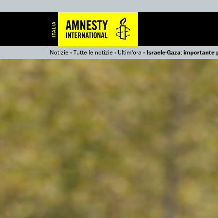
Notizie
»
Tutte le notizie
»
Ultim'ora
»
Israele-Gaza: importante p