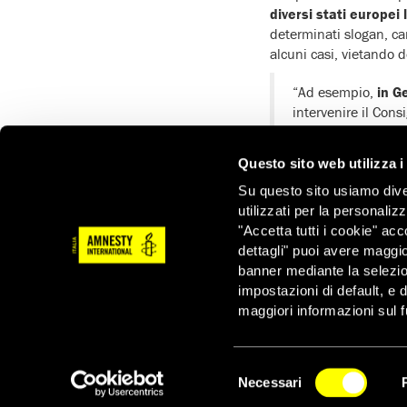
diversi stati europei 
determinati slogan, car
alcuni casi, vietando d
“Ad esempio,
in G
intervenire il Cons
di tutte le manifes
Questo sito web utilizza i
“Nel
Regno Unito
vi è
Su questo sito usiamo divers
siano usate da scuole 
utilizzati per la personaliz
associazione. Amnesty
"Accetta tutti i cookie" acc
responsabile
ed evitar
dettagli" puoi avere maggio
“
In Svizzera
, sono sta
banner mediante la selezi
cantone di Basilea-Sta
impostazioni di default, e 
maggiori informazioni sul f
“Gli stati hanno l’obb
indignazione, le loro 
fine-settimana in tutta
Selezione
esprimersi e a manifes
Necessari
del
NEWSLETTER