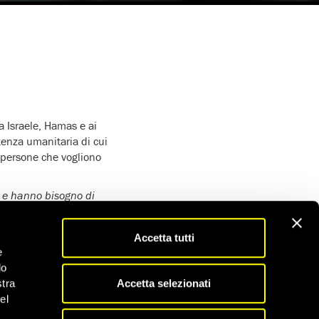
a Israele, Hamas e ai
tenza umanitaria di cui
le persone che vogliono
ù e hanno bisogno di
ca e Medio Oriente di
Accetta tutti
nazionale umanitario e
e
 conflitto e in un
do
norate sia da Israele
Accetta selezionati
stra
ediata tregua
el
imenti devono essere