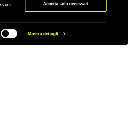
a di raggiungere le
Accetta solo necessari
e vuoi
ssistenza di base ai
i e la sepoltura dei
 la possibilità di
Mostra dettagli
CONDIVIDI
Stati vicini dove
e che gli operatori
 palestinesi a porre
 l’accesso
sicurezza delle Nazioni
ale.
intrappolati nella
uesto conflitto.