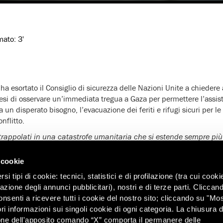
imato:
3'
a esortato il Consiglio di sicurezza delle Nazioni Unite a chiedere 
esi di osservare un’immediata tregua a Gaza per permettere l’assis
a un disperato bisogno, l’evacuazione dei feriti e rifugi sicuri per 
nflitto.
intrappolati in una catastrofe umanitaria che si estende sempre pi
a
‘, ha dichiarato Malcolm Smart, direttore del Programma Nord Afri
.
 cookie
 le parti in conflitto stiano fallendo nel rispettare il diritto inter
i tipi di cookie: tecnici, statistici e di profilazione (tra cui cooki
ile di Gaza stia pagando un prezzo davvero pesante. In 11 giorni di
zazione degli annunci pubblicitari), nostri e di terze parti. Cliccan
ittime civili, le richieste di un cessate il fuoco finora sono state ig
onsenti a ricevere tutti i cookie del nostro sito; cliccando su "Mo
ffermato Malcom Smart. ‘
In assenza di un cessate il fuoco, un’imm
ri informazioni sui singoli cookie di ogni categoria. La chiusura d
mente necessaria per proteggere la popolazione civile. I combatt
one dell'apposito comando “X” comporta il permanere delle