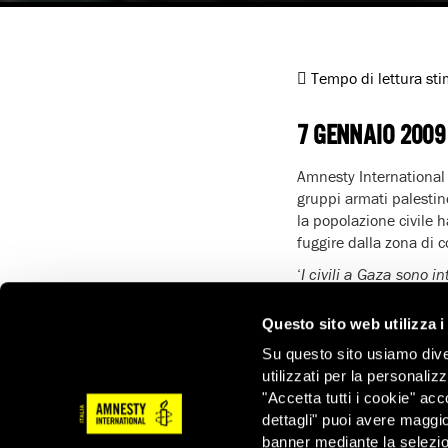
Tempo di lettura st
7 GENNAIO 2009
Amnesty International h
gruppi armati palestin
la popolazione civile h
fuggire dalla zona di co
‘
I civili a Gaza sono 
una tregua immediat
Amnesty International
Questo sito web utilizza i
‘È più che evidente che
Su questo sito usiamo divers
che la popolazione civ
utilizzati per la personaliz
bilancio crescente di v
"Accetta tutti i cookie" acc
che da Hamas
‘, ha a
dettagli" puoi avere maggio
umanitaria è assoluta
banner mediante la selezi