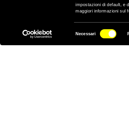
bloccati per un lasso
impostazioni di default, e 
persone che hanno bis
maggiori informazioni sul f
‘
Un’immediata pausa ne
civili che ne hanno un
Selezione
morti
‘, ha affermato M
Necessari
del
NEWSLETTER
lasciare la zona di con
consenso
necessario, per consent
umanitari possano forn
Amnesty International h
fine agli attacchi e all
dell’assistenza umanita
Unite e alla comunità i
Nonostante le continue 
Striscia di Gaza, conti