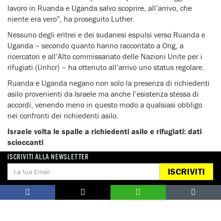
lavoro in Ruanda e Uganda salvo scoprire, all’arrivo, che
niente era vero”, ha proseguito Luther.
Nessuno degli eritrei e dei sudanesi espulsi verso Ruanda e
Uganda – secondo quanto hanno raccontato a Ong, a
ricercatori e all’Alto commissariato delle Nazioni Unite per i
rifugiati (Unhcr) – ha ottenuto all’arrivo uno status regolare.
Ruanda e Uganda negano non solo la presenza di richiedenti
asilo provenienti da Israele ma anche l’esistenza stessa di
accordi, venendo meno in questo modo a qualsiasi obbligo
nei confronti dei richiedenti asilo.
Israele volta le spalle a richiedenti asilo e rifugiati: dati
scioccanti
ISCRIVITI ALLA NEWSLETTER
La percentuale di approvazione di domande d’asilo di eritrei e
sudanesi è estremamente bassa: meno dello 0,5 per cento.
ISCRIVITI
Su 15.200 richieste presentate tra il 2013 e il 2017, ne sono
state accolte solo 12.
Nell’ultimo decennio Israele ha riconosciuto come rifugiati
solo lo 0,1 per cento dei richiedenti asilo eritrei. In confronto,