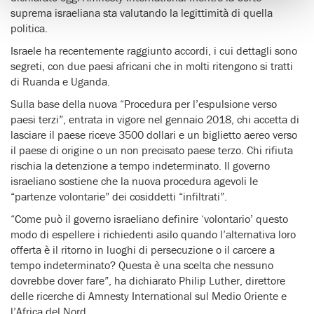
suprema israeliana sta valutando la legittimità di quella
politica.
Israele ha recentemente raggiunto accordi, i cui dettagli sono
segreti, con due paesi africani che in molti ritengono si tratti
di Ruanda e Uganda.
Sulla base della nuova “Procedura per l’espulsione verso
paesi terzi”, entrata in vigore nel gennaio 2018, chi accetta di
lasciare il paese riceve 3500 dollari e un biglietto aereo verso
il paese di origine o un non precisato paese terzo. Chi rifiuta
rischia la detenzione a tempo indeterminato. Il governo
israeliano sostiene che la nuova procedura agevoli le
“partenze volontarie” dei cosiddetti “infiltrati”.
“Come può il governo israeliano definire ‘volontario’ questo
modo di espellere i richiedenti asilo quando l’alternativa loro
offerta è il ritorno in luoghi di persecuzione o il carcere a
tempo indeterminato? Questa è una scelta che nessuno
dovrebbe dover fare”, ha dichiarato Philip Luther, direttore
delle ricerche di Amnesty International sul Medio Oriente e
l’Africa del Nord.