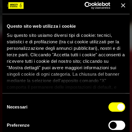
Questo sito web utilizza i cookie
Su questo sito usiamo diversi tipi di cookie: tecnici,
statistici e di profilazione (tra cui cookie utilizzati per la
personalizzazione degli annunci pubblicitari), nostri e di
terze parti. Cliccando "Accetta tutti i cookie" acconsenti a
ricevere tutti i cookie del nostro sito; cliccando su
"Mostra dettagli" puoi avere maggiori informazioni sui
singoli cookie di ogni categoria. La chiusura del banner
mediante la selezione dell'apposito comando “X”
comporta il permanere delle impostazioni di default, e
dunque la continuazione della navigazione con i cookie
tecnici. Se vuoi maggiori informazioni sul funzionamento
Selezione
dei cookie attivi sul sito clicca
qui
Israele vuole espellere i
Necessari
del
consenso
richiedenti asilo verso i paesi
Preferenze