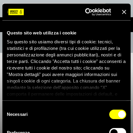
Questo sito web utilizza i cookie
Notizie
»
Tutte le notizie
»
Migranti, rifugiati e richiedenti asilo
»
Italia:
Su questo sito usiamo diversi tipi di cookie: tecnici,
preoccupazione per i contenuti del telegramma diramato dal
statistici e di profilazione (tra cui cookie utilizzati per la
Viminale
personalizzazione degli annunci pubblicitari), nostri e di
terze parti. Cliccando "Accetta tutti i cookie" acconsenti a
ricevere tutti i cookie del nostro sito; cliccando su
"Mostra dettagli" puoi avere maggiori informazioni sui
singoli cookie di ogni categoria. La chiusura del banner
mediante la selezione dell'apposito comando “X”
comporta il permanere delle impostazioni di default, e
dunque la continuazione della navigazione con i cookie
tecnici. Se vuoi maggiori informazioni sul funzionamento
Selezione
dei cookie attivi sul sito clicca
qui
Necessari
del
consenso
Preferenze