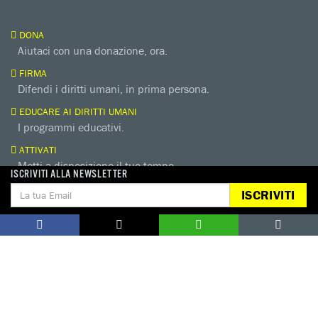
DONA
Aiutaci con una donazione, ora.
FIRMA
Difendi i diritti umani, in prima persona.
EDUCARE AI DIRITTI UMANI
I programmi educativi.
ATTIVATI
Metti a disposizione il tuo tempo.
ISCRIVITI ALLA NEWSLETTER
CONTATTACI
AREA STAMPA
ISCRIVITI
PRIVACY POLICY
LAVORA CON NOI
COOKIE POLICY
WHISTLEBLOWING
GESTIONE COOKIE
TUTELA DA MOLESTIE O VIOLENZE
SUL LAVORO
Seguici sui nostri profili social