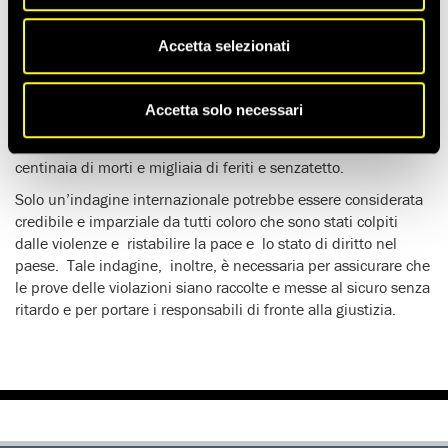
KIRGHIZISTAN: NECESSARIA UN’INCHIESTA
INTERNAZIONALE SULLE VIOLENZE
Accetta selezionati
(18 GIUGNO 2010)
Amnesty International ha chiesto l’apertura di un’indagine
Accetta solo necessari
internazionale e imparziale sulle violenze delle scorse
settimane nel sud del Kirghizistan, che hanno provocato
centinaia di morti e migliaia di feriti e senzatetto.
Solo un’indagine internazionale potrebbe essere considerata
credibile e imparziale da tutti coloro che sono stati colpiti
dalle violenze e ristabilire la pace e lo stato di diritto nel
paese. Tale indagine, inoltre, è necessaria per assicurare che
le prove delle violazioni siano raccolte e messe al sicuro senza
ritardo e per portare i responsabili di fronte alla giustizia.