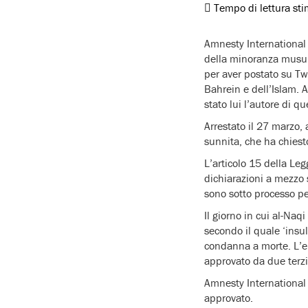
Tempo di lettura st
Amnesty International
della minoranza musulm
per aver postato su Twi
Bahrein e dell’Islam. 
stato lui l’autore di que
Arrestato il 27 marzo,
sunnita, che ha chiest
L’articolo 15 della Le
dichiarazioni a mezzo s
sono sotto processo per
Il giorno in cui al-Na
secondo il quale ‘insu
condanna a morte. L’e
approvato da due terzi
Amnesty International
approvato.