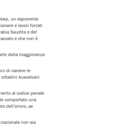
-Naqi, un esponente
rcere e lavori forzati
Arabia Saudita e del
ttaccato e che non è
parte della maggioranza
ni di carcere le
 cittadini kuwaitiani
mento al codice penale
ente comportato una
o dell’emiro, se
 nazionale non sia