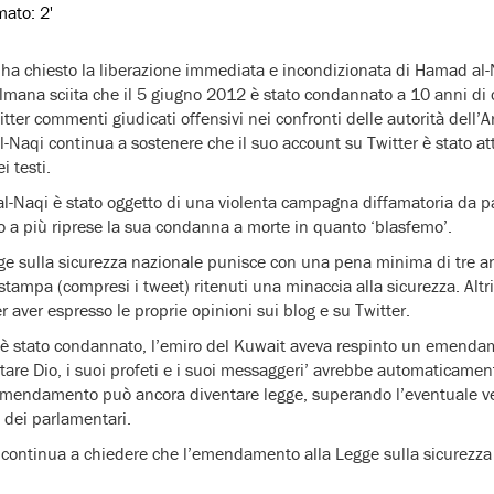
imato:
2'
 ha chiesto la liberazione immediata e incondizionata di Hamad al
ana sciita che il 5 giugno 2012 è stato condannato a 10 anni di ca
tter commenti giudicati offensivi nei confronti delle autorità dell’
Al-Naqi continua a sostenere che il suo account su Twitter è stato a
i testi.
 al-Naqi è stato oggetto di una violenta campagna diffamatoria da 
o a più riprese la sua condanna a morte in quanto ‘blasfemo’.
gge sulla sicurezza nazionale punisce con una pena minima di tre an
tampa (compresi i tweet) ritenuti una minaccia alla sicurezza. Altri
 aver espresso le proprie opinioni sui blog e su Twitter.
qi è stato condannato, l’emiro del Kuwait aveva respinto un emenda
ltare Dio, i suoi profeti e i suoi messaggeri’ avrebbe automaticam
mendamento può ancora diventare legge, superando l’eventuale vet
 dei parlamentari.
 continua a chiedere che l’emendamento alla Legge sulla sicurezza