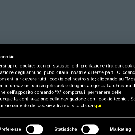
 cookie
i tipi di cookie: tecnici, statistici e di profilazione (tra cui cooki
zazione degli annunci pubblicitari), nostri e di terze parti. Cliccan
ico di Savoia 2b (Spazio 3M) – 00185 Roma, Organizzazione di Volontariato
onsenti a ricevere tutti i cookie del nostro sito; cliccando su "Mo
ri informazioni sui singoli cookie di ogni categoria. La chiusura d
it – PEC: affarigenerali@pec.amnesty.it – C.F. 03031110582 –
Agevolazioni 
one dell'apposito comando “X” comporta il permanere delle
dunque la continuazione della navigazione con i cookie tecnici. S
–
43 – Email: infoamnesty@amnesty.it – WhatsApp:
3482349345
FAQ
unzionamento dei cookie attivi sul sito clicca
qui
© 2026 Amnesty International
Preferenze
Statistiche
Marketing
ISCRIVITI