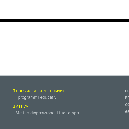
EDUCARE AI DIRITTI UMANI
C
I programmi educativi.
P
C
ATTIVATI
G
Metti a disposizione il tuo tempo.