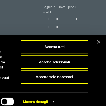
Seguici sui nostri profili
social
Accetta tutti
e
do
 iscritta al RUNTS con determinazione n. G02926 del
Accetta selezionati
stra
el
fiscali
Accetta solo necessari
e vuoi
Mostra dettagli
CONDIVIDI