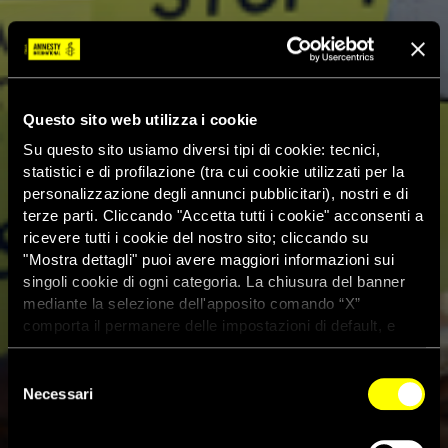
Questo sito web utilizza i cookie
Su questo sito usiamo diversi tipi di cookie: tecnici,
statistici e di profilazione (tra cui cookie utilizzati per la
personalizzazione degli annunci pubblicitari), nostri e di
terze parti. Cliccando "Accetta tutti i cookie" acconsenti a
ricevere tutti i cookie del nostro sito; cliccando su
"Mostra dettagli" puoi avere maggiori informazioni sui
singoli cookie di ogni categoria. La chiusura del banner
mediante la selezione dell'apposito comando “X”
comporta il permanere delle impostazioni di default, e
dunque la continuazione della navigazione con i cookie
tecnici. Se vuoi maggiori informazioni sul funzionamento
Selezione
dei cookie attivi sul sito clicca
qui
Necessari
del
consenso
La Camera ratifica il Trattato