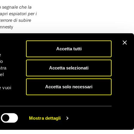
ro segnale che la
apri espiatori per i
errore di subire
Amnesty
nto è accaduto. Ora
Accetta tutti
e
ine alle espulsioni e
do
giunto Morayef.
Accetta selezionati
stra
ole del presidente
el
a la residenza legale
nte il paese”
.
Accetta solo necessari
e vuoi
i asilo e 15 migranti
ere stati aggrediti
Mostra dettagli
CONDIVIDI
hiedenti asilo e ai
iedenti asilo neri