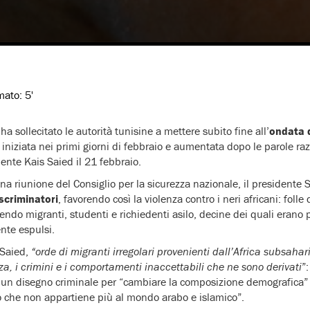
imato:
5'
a sollecitato le autorità tunisine a mettere subito fine all’
ondata d
i
iniziata nei primi giorni di febbraio e aumentata dopo le parole ra
ente Kais Saied il 21 febbraio.
na riunione del Consiglio per la sicurezza nazionale, il presidente 
scriminatori
, favorendo così la violenza contro i neri africani: folle
ndo migranti, studenti e richiedenti asilo, decine dei quali erano po
nte espulsi.
 Saied,
“orde di migranti irregolari provenienti dall’Africa subsaha
za, i crimini e i comportamenti inaccettabili che ne sono derivati
”
i un disegno criminale per “cambiare la composizione demografica” 
no che non appartiene più al mondo arabo e islamico”.