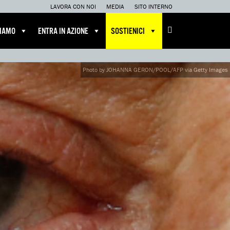
LAVORA CON NOI
MEDIA
SITO INTERNO
CIAMO
ENTRA IN AZIONE
SOSTIENICI
Photo by JOHANNA GERON/POOL/AFP via Getty Images