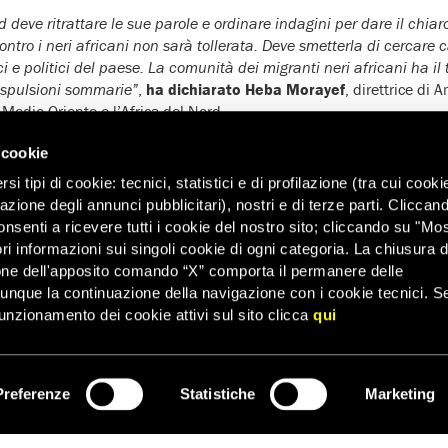
d deve ritrattare le sue parole e ordinare indagini per dare il chia
ontro i neri africani non sarà tollerata. Deve smetterla di cercare c
e politici del paese. La comunità dei migranti neri africani ha il t
 espulsioni sommarie”
,
ha dichiarato Heba Morayef
, direttrice di 
l Medio Oriente e l’Africa del Nord.
 cookie
rità tunisine hanno minimizzato se non negato completamente qua
i tipi di cookie: tecnici, statistici e di profilazione (tra cui cooki
iolenze della polizia contro i migranti neri africani, porre subito f
zazione degli annunci pubblicitari), nostri e di terze parti. Cliccan
cchi razzisti da parte di gruppi violenti o agenti dello stato”
, ha ag
onsenti a ricevere tutti i cookie del nostro sito; cliccando su "Mo
negazione dei fatti e le proteste internazionali suscitate dalle par
ri informazioni sui singoli cookie di ogni categoria. La chiusura d
autorità tunisine hanno annunciato
“nuove misure”
per favorire si
one dell'apposito comando “X” comporta il permanere delle
ocedure di rimpatrio
“per coloro che vorranno lasciare volontariame
dunque la continuazione della navigazione con i cookie tecnici. S
ono proseguite.
unzionamento dei cookie attivi sul sito clicca
qui
ha intervistato 20 persone attualmente a Tunisi:
cinque richiedent
da vari stati dell’Africa subsahariana. Tutti hanno denunciato di
ess
 in almeno tre mesi la polizia, pur presente, è rimasta a guardare.
Preferenze
Statistiche
Marketing
ISCRIVITI
e, un’organizzazione non governativa che fornisce aiuto legale ai ric
o che
dall’inizio di febbraio almeno 840 migranti, studenti e rich