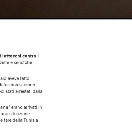
i attacchi contro i
zziste e xenofobe
Said aveva fatto
 di facinorosi erano
i stati arrestati dalla
riana”
erano arrivati in
: una situazione
e fare della Tunisia