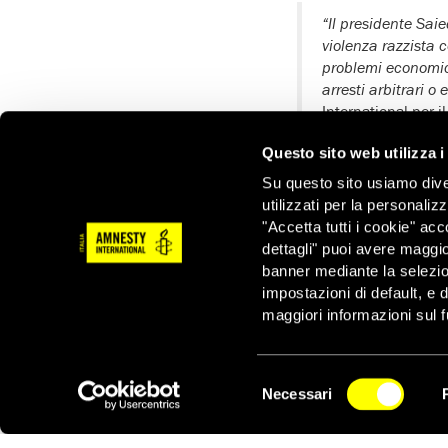
“Il presidente Saie
violenza razzista c
problemi economici 
arresti arbitrari o
International per i
Questo sito web utilizza i
“Fino ad oggi le auto
Su questo sito usiamo divers
devono indagare sulle v
utilizzati per la personaliz
impedire ulteriori atta
"Accetta tutti i cookie" acc
Dopo due settimane di 
dettagli" puoi avere maggio
Saied,
il 5 marzo le 
banner mediante la selezi
dei migranti che le pr
impostazioni di default, e 
Tuttavia, le violenze s
maggiori informazioni sul f
Amnesty International 
irregolari
provenienti 
da folle violente e che
Selezione
Necessari
del
NEWSLETTER
Avvocati senza frontier
consenso
migranti, ha dichiarat