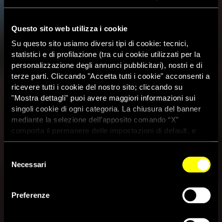
Questo sito web utilizza i cookie
Su questo sito usiamo diversi tipi di cookie: tecnici,
statistici e di profilazione (tra cui cookie utilizzati per la
personalizzazione degli annunci pubblicitari), nostri e di
terze parti. Cliccando "Accetta tutti i cookie" acconsenti a
ricevere tutti i cookie del nostro sito; cliccando su
"Mostra dettagli" puoi avere maggiori informazioni sui
singoli cookie di ogni categoria. La chiusura del banner
mediante la selezione dell'apposito comando “X”
comporta il permanere delle impostazioni di default, e
dunque la continuazione della navigazione con i cookie
tecnici. Se vuoi maggiori informazioni sul funzionamento
Selezione
dei cookie attivi sul sito clicca
qui
Necessari
del
consenso
Preferenze
La prigionia politica di Maryia