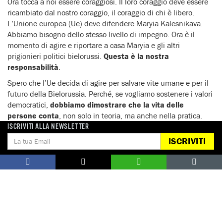
Ora tocca a noi essere coraggiosi. Il loro coraggio deve essere
ricambiato dal nostro coraggio, il coraggio di chi è libero.
L’Unione europea (Ue) deve difendere Maryia Kalesnikava.
Abbiamo bisogno dello stesso livello di impegno. Ora è il
momento di agire e riportare a casa Maryia e gli altri
prigionieri politici bielorussi.
Questa è la nostra
responsabilità
.
Spero che l’Ue decida di agire per salvare vite umane e per il
futuro della Bielorussia. Perché, se vogliamo sostenere i valori
democratici,
dobbiamo dimostrare che la vita delle
persone conta
, non solo in teoria, ma anche nella pratica.
ISCRIVITI ALLA NEWSLETTER
“Desidero una Bielorussia in cui le persone non siano
ISCRIVITI
punite per le loro convinzioni. In cui le famiglie non
siano separate da muri e confini carcerari e in cui la
libertà non sia considerata una merce di scambio. Un
paese non intrappolato nella paura e nei conflitti, ma
in cui
alle persone sia semplicemente permesso di
vivere
”