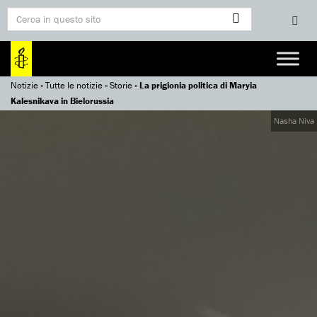
Notizie
»
Tutte le notizie
»
Storie
»
La prigionia politica di Maryia
Kalesnikava in Bielorussia
Nasha Niva