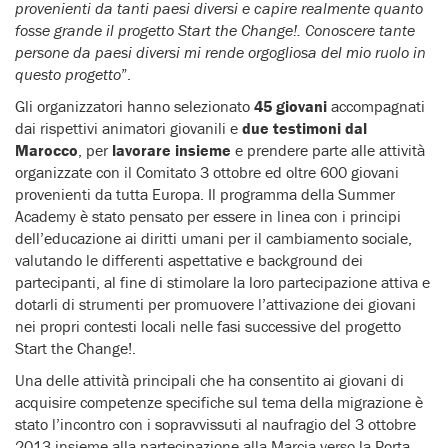
provenienti da tanti paesi diversi e capire realmente quanto
fosse grande il progetto Start the Change!. Conoscere tante
persone da paesi diversi mi rende orgogliosa del mio ruolo in
questo progetto
”.
Gli organizzatori hanno selezionato
45 giovani
accompagnati
dai rispettivi animatori giovanili e
due testimoni dal
Marocco
, per
lavorare insieme
e prendere parte alle attività
organizzate con il Comitato 3 ottobre ed oltre 600 giovani
provenienti da tutta Europa. Il programma della Summer
Academy è stato pensato per essere in linea con i principi
dell’educazione ai diritti umani per il cambiamento sociale,
valutando le differenti aspettative e background dei
partecipanti, al fine di stimolare la loro partecipazione attiva e
dotarli di strumenti per promuovere l’attivazione dei giovani
nei propri contesti locali nelle fasi successive del progetto
Start the Change!.
Una delle attività principali che ha consentito ai giovani di
acquisire competenze specifiche sul tema della migrazione è
stato l’incontro con i sopravvissuti al naufragio del 3 ottobre
2013 insieme alla partecipazione alla Marcia verso la Porta