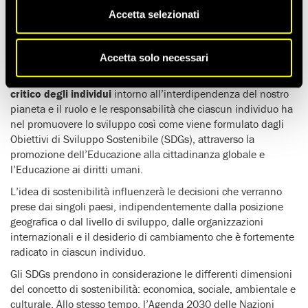
all’interno del progetto Start te Change! co-finanziato dalla
Accetta selezionati
Commissione Europea.
Start the Change!
è un progetto attivo in 12 paesi europei e
Accetta solo necessari
ha tra i suoi obiettivi principali quello di
accrescere la
consapevolezza della cittadinanza europea
e il
pensiero
critico degli individui
intorno all’interdipendenza del nostro
pianeta e il ruolo e le responsabilità che ciascun individuo ha
nel promuovere lo sviluppo così come viene formulato dagli
Obiettivi di Sviluppo Sostenibile (SDGs), attraverso la
promozione dell’Educazione alla cittadinanza globale e
l’Educazione ai diritti umani.
L’idea di sostenibilità influenzerà le decisioni che verranno
prese dai singoli paesi, indipendentemente dalla posizione
geografica o dal livello di sviluppo, dalle organizzazioni
internazionali e il desiderio di cambiamento che è fortemente
radicato in ciascun individuo.
Gli SDGs prendono in considerazione le differenti dimensioni
del concetto di sostenibilità: economica, sociale, ambientale e
culturale. Allo stesso tempo, l’Agenda 2030 delle Nazioni