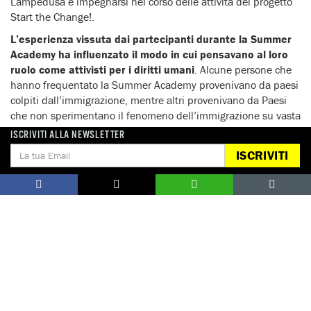
Lampedusa e impegnarsi nel corso delle attività del progetto
Start the Change!.
L’esperienza vissuta dai partecipanti durante la Summer
Academy ha influenzato il modo in cui pensavano al loro
ruolo come attivisti per i diritti umani
. Alcune persone che
hanno frequentato la Summer Academy provenivano da paesi
colpiti dall’immigrazione, mentre altri provenivano da Paesi
che non sperimentano il fenomeno dell’immigrazione su vasta
scala. Tuttavia, molte erano le cose che avevano in comune,
ISCRIVITI ALLA NEWSLETTER
come vivere in un ambiente generalmente ostile nei confronti
ISCRIVITI
dei migranti e dei rifugiati presenti nel proprio paese. Ciò ha
creato un’opportunità per ridefinire il ruolo dell’attivismo per i
diritti umani basato sui principi di solidarietà e cooperazione
“
rimanendo attiva nel mio gruppo di cambiamento iniziale e
come parte di esso ho contribuito a organizzare attività per la
raccolta di firme per le petizioni nella mia scuola in
collaborazione con Amnesty International Slovenia
”, dice
Zoja.
Infine per molti partecipanti l’esperienza della Summer
Academy li ha spinti a desiderare di essere ancora più parte di