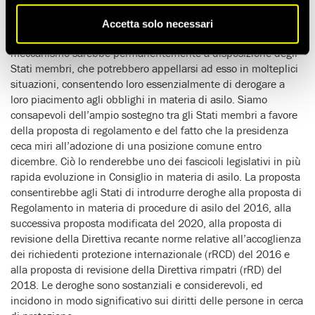
meccanismo che consente agli Stati membri di derogare alle
proprie responsabilità, ai sensi del diritto d’asilo dell’UE, in
Accetta solo necessari
situazioni di “strumentalizzazione” della migrazione. Il
meccanismo sarebbe permanentemente a disposizione degli
Stati membri, che potrebbero appellarsi ad esso in molteplici
situazioni, consentendo loro essenzialmente di derogare a
loro piacimento agli obblighi in materia di asilo. Siamo
consapevoli dell’ampio sostegno tra gli Stati membri a favore
della proposta di regolamento e del fatto che la presidenza
ceca miri all’adozione di una posizione comune entro
dicembre. Ciò lo renderebbe uno dei fascicoli legislativi in più
rapida evoluzione in Consiglio in materia di asilo. La proposta
consentirebbe agli Stati di introdurre deroghe alla proposta di
Regolamento in materia di procedure di asilo del 2016, alla
successiva proposta modificata del 2020, alla proposta di
revisione della Direttiva recante norme relative all’accoglienza
dei richiedenti protezione internazionale (rRCD) del 2016 e
alla proposta di revisione della Direttiva rimpatri (rRD) del
2018. Le deroghe sono sostanziali e considerevoli, ed
incidono in modo significativo sui diritti delle persone in cerca