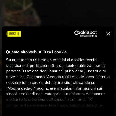
Questo sito web utilizza i cookie
Su questo sito usiamo diversi tipi di cookie: tecnici,
statistici e di profilazione (tra cui cookie utilizzati per la
personalizzazione degli annunci pubblicitari), nostri e di
terze parti. Cliccando "Accetta tutti i cookie" acconsenti a
ricevere tutti i cookie del nostro sito; cliccando su
"Mostra dettagli" puoi avere maggiori informazioni sui
singoli cookie di ogni categoria. La chiusura del banner
Le ONG esortano gli Stati
mediante la selezione dell'apposito comando “X”
comporta il permanere delle impostazioni di default, e
membri: un accordo sul
dunque la continuazione della navigazione con i cookie