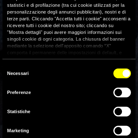
statistici e di profilazione (tra cui cookie utilizzati per la
personalizzazione degli annunci pubblicitari), nostri e di
terze parti. Cliccando "Accetta tutti i cookie" acconsenti a
ricevere tutti i cookie del nostro sito; cliccando su
"Mostra dettagli" puoi avere maggiori informazioni sui
singoli cookie di ogni categoria. La chiusura del banner
mediante la selezione dell'apposito comando “X”
comporta il permanere delle impostazioni di default, e
dunque la continuazione della navigazione con i cookie
tecnici. Se vuoi maggiori informazioni sul funzionamento
Selezione
dei cookie attivi sul sito clicca
qui
Necessari
del
Le restrizioni per contrastare la
consenso
pandemia hanno acuito la
Preferenze
discriminazione contro i gruppi
Statistiche
più marginalizzati
Marketing
31 Maggio 2022