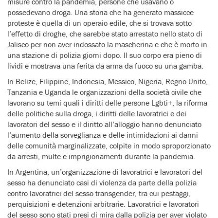
misure contro la pandemia, persone che usavano o
possedevano droga. Una storia che ha generato massicce
proteste è quella di un operaio edile, che si trovava sotto
l’effetto di droghe, che sarebbe stato arrestato nello stato di
Jalisco per non aver indossato la mascherina e che è morto in
una stazione di polizia giorni dopo. Il suo corpo era pieno di
lividi e mostrava una ferita da arma da fuoco su una gamba.
In Belize, Filippine, Indonesia, Messico, Nigeria, Regno Unito,
Tanzania e Uganda le organizzazioni della società civile che
lavorano su temi quali i diritti delle persone Lgbti+, la riforma
delle politiche sulla droga, i diritti delle lavoratrici e dei
lavoratori del sesso e il diritto all’alloggio hanno denunciato
l’aumento della sorveglianza e delle intimidazioni ai danni
delle comunità marginalizzate, colpite in modo sproporzionato
da arresti, multe e imprigionamenti durante la pandemia.
In Argentina, un’organizzazione di lavoratrici e lavoratori del
sesso ha denunciato casi di violenza da parte della polizia
contro lavoratrici del sesso transgender, tra cui pestaggi,
perquisizioni e detenzioni arbitrarie. Lavoratrici e lavoratori
del sesso sono stati presi di mira dalla polizia per aver violato