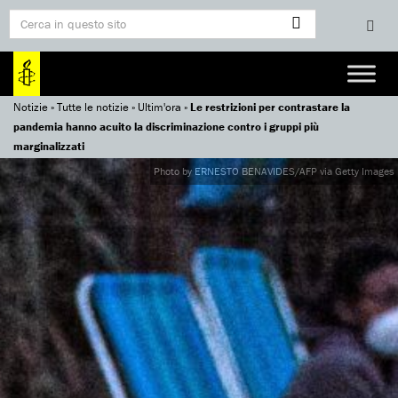
Notizie
»
Tutte le notizie
»
Ultim'ora
»
Le restrizioni per contrastare la
pandemia hanno acuito la discriminazione contro i gruppi più
marginalizzati
Photo by ERNESTO BENAVIDES/AFP via Getty Images