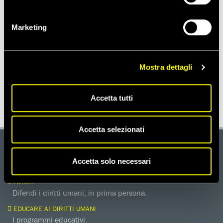
TORTURA E MALTRATTAMENTI
Marketing
Notizie correlate per paese
Mostra dettagli
ITALIA
Accetta tutti
Accetta selezionati
DONA
Accetta solo necessari
Aiutaci con una donazione, ora.
FIRMA
Difendi i diritti umani, in prima persona.
EDUCARE AI DIRITTI UMANI
I programmi educativi.