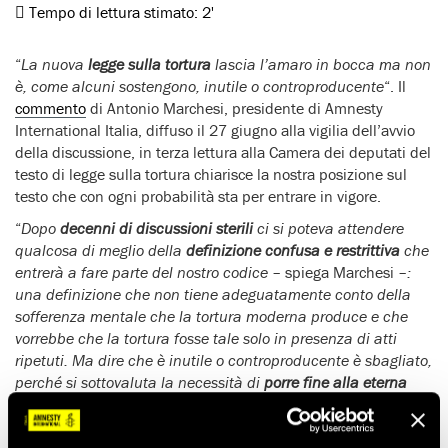
Tempo di lettura stimato:
2'
“
La nuova
legge sulla tortura
lascia l’amaro in bocca ma non
è, come alcuni sostengono, inutile o controproducente
“. Il
commento
di Antonio Marchesi, presidente di Amnesty
International Italia, diffuso il 27 giugno alla vigilia dell’avvio
della discussione, in terza lettura alla Camera dei deputati del
testo di legge sulla tortura chiarisce la nostra posizione sul
testo che con ogni probabilità sta per entrare in vigore.
“
Dopo
decenni di discussioni sterili
ci si poteva attendere
qualcosa di meglio della
definizione confusa e restrittiva
che
entrerà a fare parte del nostro codice
– spiega Marchesi –
:
una definizione che non tiene adeguatamente conto della
sofferenza mentale che la tortura moderna produce e che
vorrebbe che la tortura fosse tale solo in presenza di atti
ripetuti.
Ma dire che è inutile o controproducente è sbagliato,
perché si sottovaluta la necessità di
porre fine alla eterna
rimozione della tortura
attraverso il silenzio, scrivendo invece,
una volta per tutte, quella parola indicibile nel codice