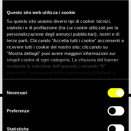
penale
“.
L’
assenza
, nel codice penale italiano, di un
reato
Questo sito web utilizza i cookie
specifico
comporta che gli accusati di tortura o di trattamenti
Su questo sito usiamo diversi tipi di cookie: tecnici,
inumani siano incriminati per altri reati generici, sanzionati
statistici e di profilazione (tra cui cookie utilizzati per la
con
pene lievi
e soggetti a
termini di prescrizione brevi
.
personalizzazione degli annunci pubblicitari), nostri e di
“
La chiusura dell’ennesima legislatura con un nulla di fatto
terze parti. Cliccando "Accetta tutti i cookie" acconsenti a
servirebbe invece soltanto a rassicurare ancora una volta
ricevere tutti i cookie del nostro sito; cliccando su
coloro che sostengono, a torto ma con determinazione, che
"Mostra dettagli" puoi avere maggiori informazioni sui
una legge sulla tortura, qualsiasi legge sulla tortura, sia
singoli cookie di ogni categoria. La chiusura del banner
contro gli interessi delle forze di polizia
” ha concluso
mediante la selezione dell'apposito comando “X”
Marchesi.
comporta il permanere delle impostazioni di default, e
dunque la continuazione della navigazione con i cookie
tecnici. Se vuoi maggiori informazioni sul funzionamento
Selezione
dei cookie attivi sul sito clicca
qui
Necessari
del
consenso
Preferenze
Notizie correlate per tema
POLIZIA E FORZE DI SICUREZZA
Statistiche