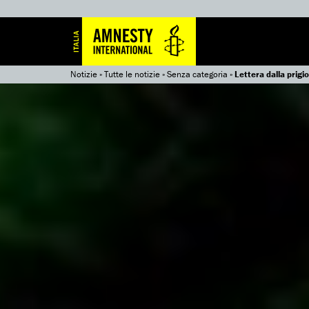
Notizie
»
Tutte le notizie
»
Senza categoria
»
Lettera dalla prigio