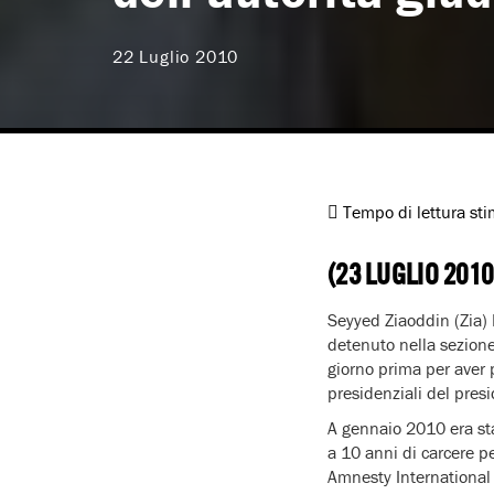
22 Luglio 2010
Tempo di lettura st
(23 LUGLIO 2010
Seyyed Ziaoddin (Zia) N
detenuto nella sezione
giorno prima per aver p
presidenziali del pr
A gennaio 2010 era sta
a 10 anni di carcere p
Amnesty International r