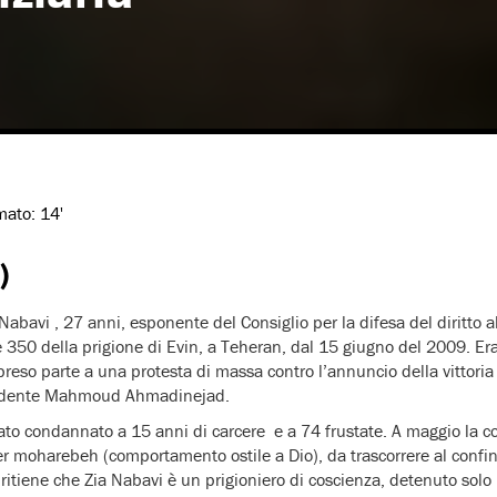
imato:
14'
)
abavi , 27 anni, esponente del Consiglio per la difesa del diritto al
 350 della prigione di Evin, a Teheran, dal 15 giugno del 2009. Era 
reso parte a una protesta di massa contro l’annuncio della vittoria 
esidente Mahmoud Ahmadinejad.
to condannato a 15 anni di carcere e a 74 frustate. A maggio la c
er moharebeh (comportamento ostile a Dio), da trascorrere al confino
itiene che Zia Nabavi è un prigioniero di coscienza, detenuto solo p