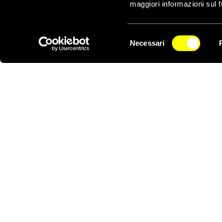
maggiori informazioni sul f
Pensiamo che queste fr
cercato di proteggere n
protestare.
Selezione
Necessari
del
NEWSLETTER
Nastenka pretendeva m
consenso
esteriore. Era genuina
altruista come Stani
delle disgrazie degli al
Stanislav Markelov e 
storia della Russia er
l’inglese, il francese 
programmazione di com
arti marziali e stava
paracadute ed esplorar
dall’ansia.
Il grande scrittore ucr
viverla in modo da no
un passato monotono e