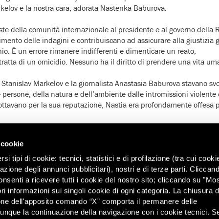
kelov e la nostra cara, adorata Nastenka Baburova.
ste della comunità internazionale al presidente e al governo della 
mento delle indagini e contribuiscano ad assicurare alla giustizia gl
io. È un errore rimanere indifferenti e dimenticare un reato,
tratta di un omicidio. Nessuno ha il diritto di prendere una vita um
to Stanislav Markelov e la giornalista Anastasia Baburova stavano s
e persone, della natura e dell’ambiente dalle intromissioni violente 
ttavano per la sua reputazione, Nastia era profondamente offesa p
 novembre 2007:
 cookie
e negli occhi uno studente coreano che è stato appena colpito al
lire sul tram? Gli sono saltati addosso, hanno fatto il saluto nazista
i tipi di cookie: tecnici, statistici e di profilazione (tra cui cooki
zazione degli annunci pubblicitari), nostri e di terze parti. Cliccan
onsenti a ricevere tutti i cookie del nostro sito; cliccando su "Mo
punto del 9 agosto 2008:
ri informazioni sui singoli cookie di ogni categoria. La chiusura d
, sono uscita presto e alle sette di mattina, sul marciapiede, c’era
one dell'apposito comando “X” comporta il permanere delle
 appena uccisa’.
dunque la continuazione della navigazione con i cookie tecnici. S