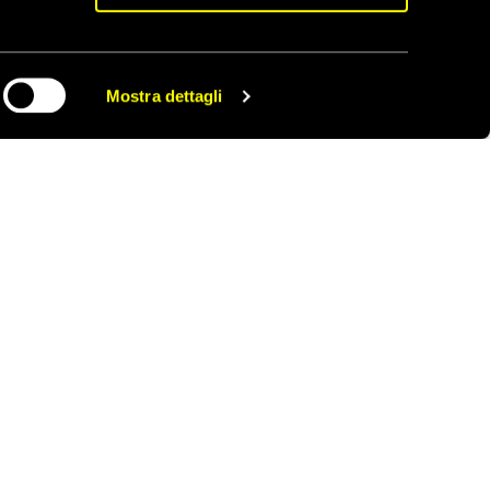
 i genitori, abbiamo
el suo meglio per
Mostra dettagli
CONDIVIDI
 bellezza interiore ed
nome dell’amicizia. Era
so e non approfittava
oni di Stanislav sulla
 Anastasia parlava bene
 scacchi, s’intendeva di
a. Amava lanciarsi col
teggeva i suoi genitori
a una sola vita e deve
 doversi vergognare di
 dedicato tutta la mia