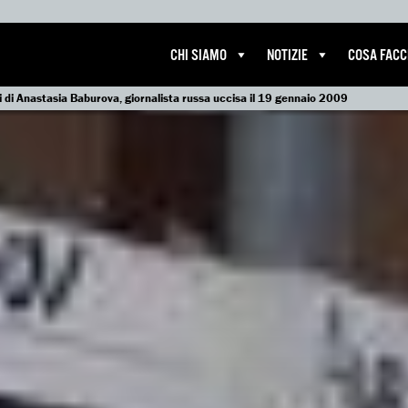
CHI SIAMO
NOTIZIE
COSA FAC
i di Anastasia Baburova, giornalista russa uccisa il 19 gennaio 2009