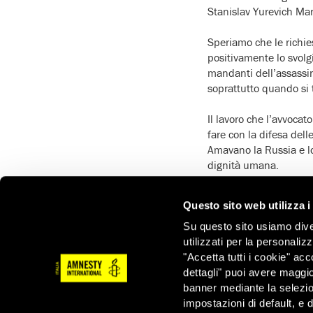
Stanislav Yurevich Mar
Speriamo che le richie
positivamente lo svolgi
mandanti dell’assassin
soprattutto quando si 
Il lavoro che l’avvoca
fare con la difesa dell
Amavano la Russia e lo
dignità umana.
Nastia scriveva il 19
Questo sito web utilizza i
‘
Come si fa a guardar
teppistelli prima di sa
Su questo sito usiamo divers
tram’
.
utilizzati per la personaliz
"Accetta tutti i cookie" acc
Questo invece è un ap
dettagli" puoi avere maggio
‘
Non riuscivo a dormire
banner mediante la selezi
persona che era stata
impostazioni di default, e 