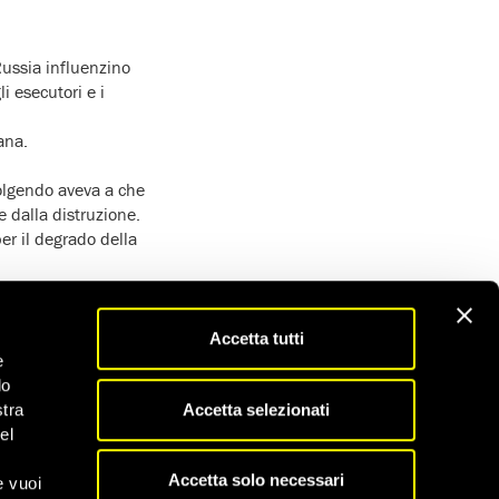
Russia influenzino
i esecutori e i
ana.
volgendo aveva a che
e dalla distruzione.
er il degrado della
la tempia da due
Accetta tutti
 e sono corsi verso il
e
do
Accetta selezionati
stra
el
 il corpo di una
Accetta solo necessari
e vuoi