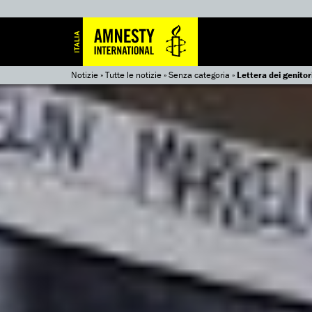
Notizie
»
Tutte le notizie
»
Senza categoria
»
Lettera dei genitor