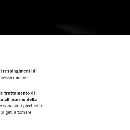
ti respingimenti di
mmesse nei loro
ale trattamento di
e all’interno della
ro sono stati picchiati e
bbligati a tornare