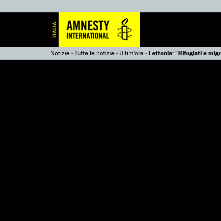
Notizie
»
Tutte le notizie
»
Ultim'ora
»
Lettonia: “Rifugiati e mig