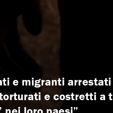
ti e migranti arrestati
torturati e costretti a 
 nei loro paesi”