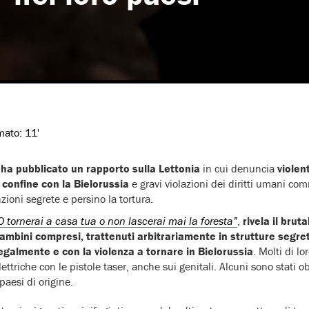
imato:
11'
l
ha pubblicato un rapporto sulla Lettonia
in cui denuncia
violen
l confine con la Bielorussia
e gravi violazioni dei diritti umani co
nzioni segrete e persino la tortura.
O tornerai a casa tua o non lascerai mai la foresta”
,
rivela il brut
 bambini compresi, trattenuti arbitrariamente in strutture segret
llegalmente e con la violenza a tornare in Bielorussia
. Molti di lo
lettriche con le pistole taser, anche sui genitali. Alcuni sono stati o
paesi di origine.