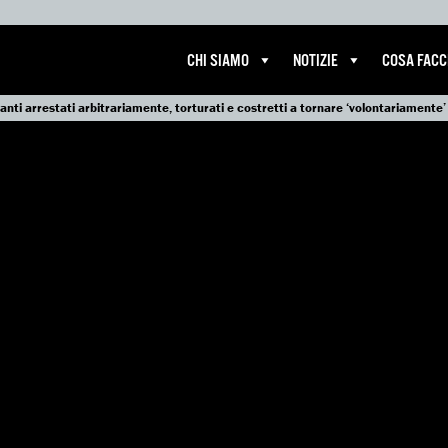
CHI SIAMO
NOTIZIE
COSA FAC
ranti arrestati arbitrariamente, torturati e costretti a tornare ‘volontariamente’