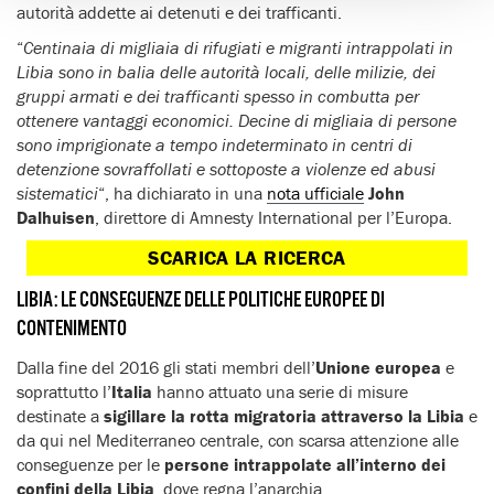
autorità addette ai detenuti e dei trafficanti.
“
Centinaia di migliaia di rifugiati e migranti intrappolati in
Libia sono in balia delle autorità locali, delle milizie, dei
gruppi armati e dei trafficanti spesso in combutta per
ottenere vantaggi economici. Decine di migliaia di persone
sono imprigionate a tempo indeterminato in centri di
detenzione sovraffollati e sottoposte a violenze ed abusi
sistematici
“, ha dichiarato in una
nota ufficiale
John
Dalhuisen
, direttore di Amnesty International per l’Europa.
SCARICA LA RICERCA
LIBIA: LE CONSEGUENZE DELLE POLITICHE EUROPEE DI
CONTENIMENTO
Dalla fine del 2016 gli stati membri dell’
Unione europea
e
soprattutto l’
Italia
hanno attuato una serie di misure
destinate a
sigillare la rotta migratoria attraverso la Libia
e
da qui nel Mediterraneo centrale, con scarsa attenzione alle
conseguenze per le
persone intrappolate all’interno dei
confini della Libia
, dove regna l’anarchia.