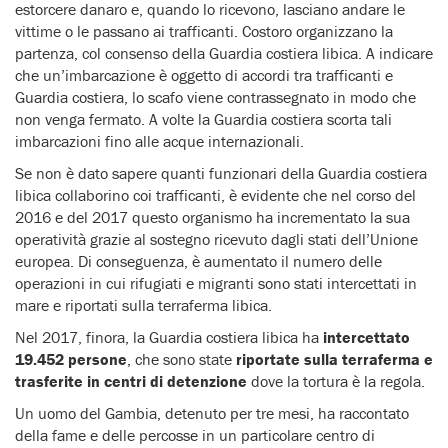
estorcere danaro e, quando lo ricevono, lasciano andare le
vittime o le passano ai trafficanti. Costoro organizzano la
partenza, col consenso della Guardia costiera libica. A indicare
che un’imbarcazione è oggetto di accordi tra trafficanti e
Guardia costiera, lo scafo viene contrassegnato in modo che
non venga fermato. A volte la Guardia costiera scorta tali
imbarcazioni fino alle acque internazionali.
Se non è dato sapere quanti funzionari della Guardia costiera
libica collaborino coi trafficanti, è evidente che nel corso del
2016 e del 2017 questo organismo ha incrementato la sua
operatività grazie al sostegno ricevuto dagli stati dell’Unione
europea. Di conseguenza, è aumentato il numero delle
operazioni in cui rifugiati e migranti sono stati intercettati in
mare e riportati sulla terraferma libica.
Nel 2017, finora, la Guardia costiera libica ha
intercettato
19.452 persone
, che sono state
riportate sulla terraferma e
trasferite in centri di detenzione
dove la tortura è la regola.
Un uomo del Gambia, detenuto per tre mesi, ha raccontato
della fame e delle percosse in un particolare centro di