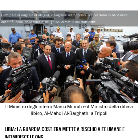
Centinaia di migliaia di rifugiati e migranti intrappolati in Libia sono in balia delle
autorità locali, delle milizie, dei gruppi armati e dei trafficanti.
Il Ministro degli interni Marco Minniti e il Ministro della difesa
libico, Al-Mahdi Al-Barghathi a Tripoli
LIBIA: LA GUARDIA COSTIERA METTE A RISCHIO VITE UMANE E
INTIMIDISCE LE ONG