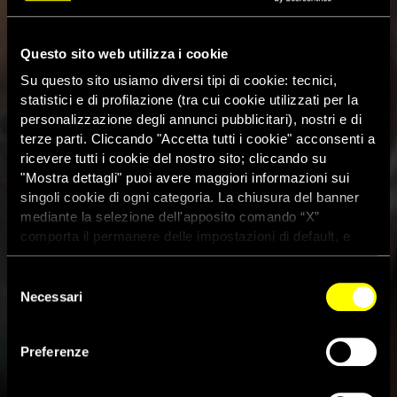
Questo sito web utilizza i cookie
Su questo sito usiamo diversi tipi di cookie: tecnici,
statistici e di profilazione (tra cui cookie utilizzati per la
personalizzazione degli annunci pubblicitari), nostri e di
terze parti. Cliccando "Accetta tutti i cookie" acconsenti a
ricevere tutti i cookie del nostro sito; cliccando su
"Mostra dettagli" puoi avere maggiori informazioni sui
singoli cookie di ogni categoria. La chiusura del banner
mediante la selezione dell'apposito comando “X”
comporta il permanere delle impostazioni di default, e
dunque la continuazione della navigazione con i cookie
tecnici. Se vuoi maggiori informazioni sul funzionamento
Selezione
dei cookie attivi sul sito clicca
qui
Necessari
del
consenso
Preferenze
Libia: i governi europei complici