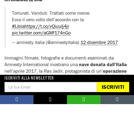
Torturati. Venduti. Trattati come merce.
Ecco il vero volto dell’accordo con la
#Libia
https://t.co/vQiuuIj4jr
pic.twitter.com/aGMf174nGo
— amnesty italia (@amnestyitalia)
12 dicembre 2017
Immagini filmate, fotografie e documenti esaminati da
Amnesty International mostrano una
nave donata dall’Italia
nell’aprile 2017, la
Ras Jadir
, protagonista di un’
operazione
sconsiderata
che nel novembre 2017 ha
causato
ISCRIVITI ALLA NEWSLETTER
l’annegamento di un numero imprecisato di persone
.
ISCRIVITI
La
Ras Jadir
è stata donata dall’Italia alle autorità libiche in
due cerimonie: la prima nel porto di Gaeta il 21 aprile 2017 e
la seconda in quello di Abu Sittah il 15 maggio. La nave
risulta ben in evidenza nelle immagini filmate dei due eventi,
cui ha preso parte il ministro dell’Interno italiano
Marco
Minniti
.