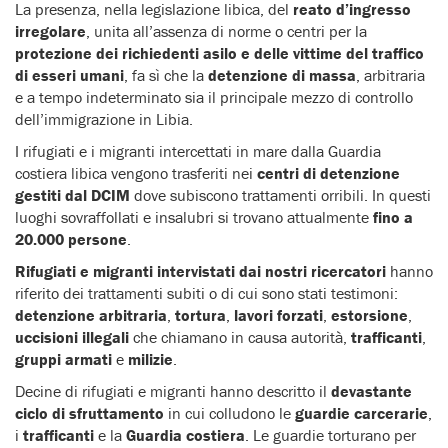
La presenza, nella legislazione libica, del
reato d’ingresso
irregolare
, unita all’assenza di norme o centri per la
protezione dei richiedenti asilo e delle vittime del traffico
di esseri umani
, fa sì che la
detenzione di massa
, arbitraria
e a tempo indeterminato sia il principale mezzo di controllo
dell’immigrazione in Libia.
I rifugiati e i migranti intercettati in mare dalla Guardia
costiera libica vengono trasferiti nei
centri di detenzione
gestiti dal DCIM
dove subiscono trattamenti orribili. In questi
luoghi sovraffollati e insalubri si trovano attualmente
fino a
20.000 persone
.
Rifugiati e migranti intervistati dai nostri ricercatori
hanno
riferito dei trattamenti subiti o di cui sono stati testimoni:
detenzione arbitraria
,
tortura
,
lavori forzati
,
estorsione
,
uccisioni illegali
che chiamano in causa autorità,
trafficanti
,
gruppi armati
e
milizie
.
Decine di rifugiati e migranti hanno descritto il
devastante
ciclo di sfruttamento
in cui colludono le
guardie carcerarie
,
i
trafficanti
e la
Guardia costiera
. Le guardie torturano per