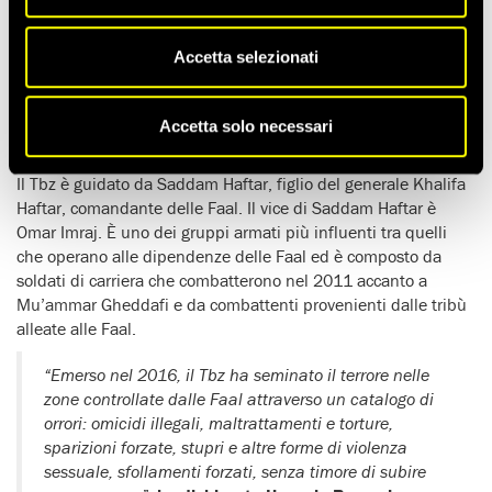
In un
rapporto pubblicato oggi
,
Amnesty International ha
accusato il gruppo armato Tariq Ben Zeyad (Tbz) di aver
commesso
, dal 2017 al 2022,
crimini di guerra e altri
Accetta selezionati
crimini di diritto internazionale contro migliaia di presunti
o reali critici e oppositori delle Forze armate arabe libiche
(Faal), l’autorità di fatto che da Bengasi controlla ampie parti
Accetta solo necessari
della Libia.
Il Tbz è guidato da Saddam Haftar, figlio del generale Khalifa
Haftar, comandante delle Faal. Il vice di Saddam Haftar è
Omar Imraj. È uno dei gruppi armati più influenti tra quelli
che operano alle dipendenze delle Faal ed è composto da
soldati di carriera che combatterono nel 2011 accanto a
Mu’ammar Gheddafi e da combattenti provenienti dalle tribù
alleate alle Faal.
“Emerso nel 2016, il Tbz ha seminato il terrore nelle
zone controllate dalle Faal attraverso un catalogo di
orrori: omicidi illegali, maltrattamenti e torture,
sparizioni forzate, stupri e altre forme di violenza
sessuale, sfollamenti forzati, senza timore di subire