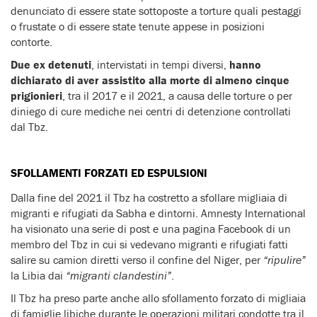
denunciato di essere state sottoposte a torture quali pestaggi
o frustate o di essere state tenute appese in posizioni
contorte.
Due ex detenuti
, intervistati in tempi diversi,
hanno
dichiarato di aver assistito alla
morte di almeno cinque
prigionieri
, tra il 2017 e il 2021, a causa delle torture o per
diniego di cure mediche nei centri di detenzione controllati
dal Tbz.
SFOLLAMENTI FORZATI ED ESPULSIONI
Dalla fine del 2021 il Tbz ha costretto a sfollare migliaia di
migranti e rifugiati da Sabha e dintorni. Amnesty International
ha visionato una serie di post e una pagina Facebook di un
membro del Tbz in cui si vedevano migranti e rifugiati fatti
salire su camion diretti verso il confine del Niger, per
“ripulire”
la Libia dai
“migranti clandestini”
.
Il Tbz ha preso parte anche allo sfollamento forzato di migliaia
di famiglie libiche durante le operazioni militari condotte tra il