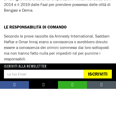
2014 e il 2019 dalle Faal per prendere possesso delle città di
Bengasi e Derna.
LE RESPONSABILITÀ DI COMANDO
Secondo le prove raccolte da Amnesty International, Saddam
Haftar e Omar Imraj erano a conoscenza o avrebbero dovuto
essere a conoscenza dei crimini commessi dai loro sottoposti
ma non hanno fatto nulla per impedirli né per punirne i
responsabili.
ISCRIVITI ALLA NEWSLETTER
Ex detenuti hanno riferito che Omar Imraj visitava
regolarmente il centro di detenzione di Sidi Faraj, a est di
ISCRIVITI
Bengazi, soffermandosi a parlare con prigionieri che
mostravano chiari segni di tortura. Altri ex detenuti hanno
dichiarato di essere stati minacciati da Saddam Haftar, sia
prima che dopo la scarcerazione, di rimanere o ritornare in
carcere.
“Puoi scegliere: o lavorerai con noi o vivrai come un animale
che mangia e dorme senza speranze, sogni o ambizioni”
:
è la