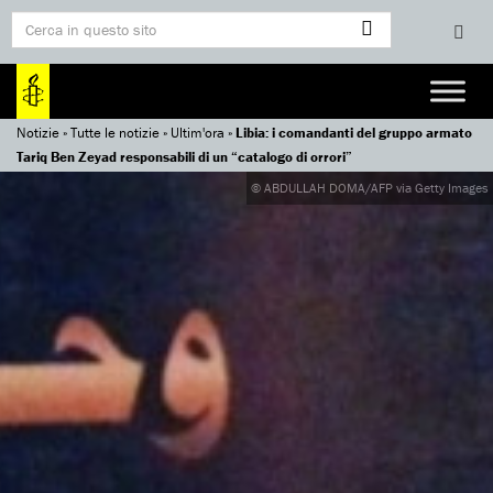
Notizie
»
Tutte le notizie
»
Ultim'ora
»
Libia: i comandanti del gruppo armato
Tariq Ben Zeyad responsabili di un “catalogo di orrori”
© ABDULLAH DOMA/AFP via Getty Images