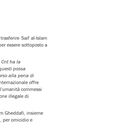
rasferire Saif al-Islam
per essere sottoposto a
 Cnt ha la
questi possa
orso alla pena di
nternazionale offre
ro l’umanità commessi
one illegale di
lam Gheddafi, insieme
, per omicidio e