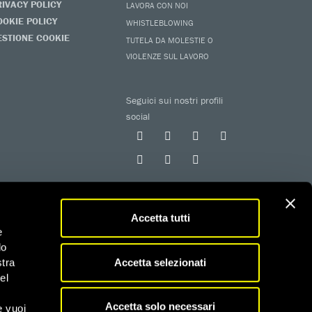
RIVACY POLICY
LAVORA CON NOI
OOKIE POLICY
WHISTLEBLOWING
ESTIONE COOKIE
TUTELA DA MOLESTIE O
VIOLENZE SUL LAVORO
Seguici sui nostri profili
social
Accetta tutti
e
do
 iscritta al RUNTS con determinazione n. G02926 del
Accetta selezionati
stra
el
fiscali
Accetta solo necessari
e vuoi