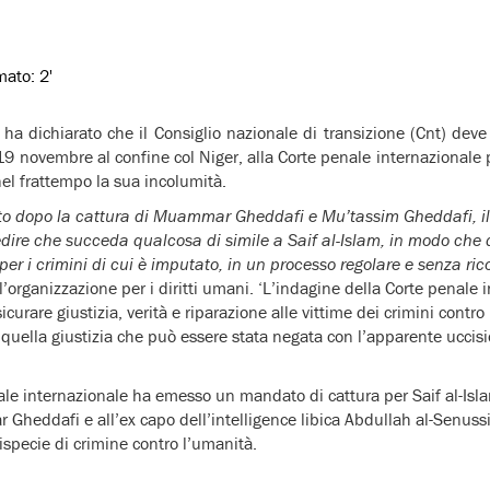
imato:
2'
ha dichiarato che il Consiglio nazionale di transizione (Cnt) deve t
 19 novembre al confine col Niger, alla Corte penale internazionale 
el frattempo la sua incolumità.
 dopo la cattura di Muammar Gheddafi e Mu’tassim Gheddafi, il
edire che succeda qualcosa di simile a Saif al-Islam, in modo che 
 per i crimini di cui è imputato, in un processo regolare e senza ric
’organizzazione per i diritti umani. ‘L’indagine della Corte penale i
curare giustizia, verità e riparazione alle vittime dei crimini cont
, quella giustizia che può essere stata negata con l’apparente uccisi
ale internazionale ha emesso un mandato di cattura per Saif al-Is
Gheddafi e all’ex capo dell’intelligence libica Abdullah al-Senussi
ispecie di crimine contro l’umanità.