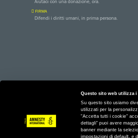
Aiutaci con una donazione, ora.
FIRMA
Difendi i diritti umani, in prima persona.
amnesty.org
Together with
Questo sito web utilizza i
Su questo sito usiamo divers
utilizzati per la personaliz
Amnesty International – Sezione Italiana OdV – Via Ludov
"Accetta tutti i cookie" acc
3/3/2023
dettagli" puoi avere maggio
Tel: 06 44901 – Fax: 06 4490222 – Email: info@amnesty.
banner mediante la selezi
impostazioni di default, e 