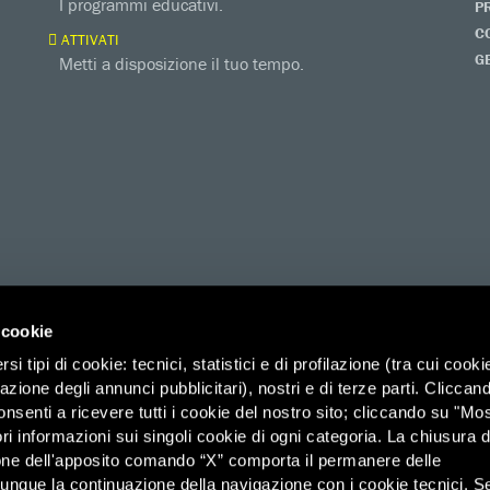
I programmi educativi.
P
C
ATTIVATI
G
Metti a disposizione il tuo tempo.
 cookie
i tipi di cookie: tecnici, statistici e di profilazione (tra cui cooki
zazione degli annunci pubblicitari), nostri e di terze parti. Cliccan
ico di Savoia 2b (Spazio 3M) – 00185 Roma, Organizzazione di Volontariato
onsenti a ricevere tutti i cookie del nostro sito; cliccando su "Mo
ri informazioni sui singoli cookie di ogni categoria. La chiusura d
it – PEC: affarigenerali@pec.amnesty.it – C.F. 03031110582 –
Agevolazioni 
one dell'apposito comando “X” comporta il permanere delle
dunque la continuazione della navigazione con i cookie tecnici. S