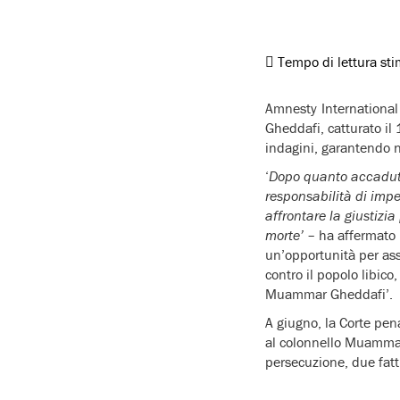
Tempo di lettura st
Amnesty International 
Gheddafi, catturato il
indagini, garantendo n
‘
Dopo quanto accaduto
responsabilità di imp
affrontare la giustizia
morte’
– ha affermato l
un’opportunità per assi
contro il popolo libico
Muammar Gheddafi’.
A giugno, la Corte pen
al colonnello Muammar 
persecuzione, due fatt