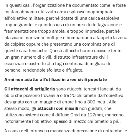
In questi casi, l’organizzazione ha documentato come le forze
militari abbiamo utilizzato armi esplosive inappropriate
all’obiettivo militare, perché dotate di una carica esplosiva
troppo grande, e quindi causa di un’area di deflagrazione e
frammentazione troppo ampia, e troppo imprecise, perché
rilasciano munizioni multiple e bombardano a tappeto la zona
da colpire; oppure che presentano una combinazione di
queste caratteristiche. Questi attacchi hanno ucciso e ferito
un gran numero di civili, distrutto infrastrutture civili
essenziali e costretto alla fuga centinaia di migliaia di
persone, rendendole sfollate e rifugiate.
Armi non adatte all’utilizzo in aree civili popolate
Gli attacchi di artiglieria
sono attacchi terrestri lanciati da
obici che possono trovarsi a oltre 20 chilometri dall’obiettivo
designato con un margine di errore fino a 300 metri. Allo
stesso modo, gli
attacchi con missili
non guidati, che
utilizzano sistemi come il diffuso Grad da 122mm, mancano
notoriamente l’obiettivo, spesso di mezzo chilometro o più.
A causa dell’intrinseca mancanza di precisione di entrambe le