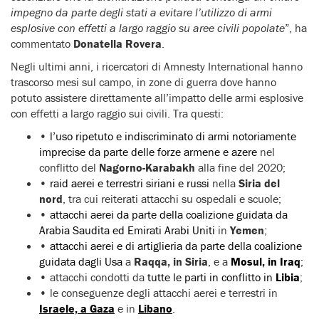
impegno da parte degli stati a evitare l’utilizzo di armi
esplosive con effetti a largo raggio su aree civili popolate
”, ha
commentato
Donatella Rovera
.
Negli ultimi anni, i ricercatori di Amnesty International hanno
trascorso mesi sul campo, in zone di guerra dove hanno
potuto assistere direttamente all’impatto delle armi esplosive
con effetti a largo raggio sui civili. Tra questi:
•
l’uso ripetuto e indiscriminato di armi notoriamente
imprecise da parte delle forze armene e azere
nel
conflitto del
Nagorno-Karabakh
alla fine del 2020;
•
raid aerei e terrestri siriani e russi
nella
Siria del
nord
, tra cui reiterati attacchi su ospedali e scuole;
•
attacchi aerei da parte della coalizione guidata da
Arabia Saudita ed Emirati Arabi Uniti
in
Yemen
;
•
attacchi aerei e di artiglieria da parte della coalizione
guidata dagli Usa
a
Raqqa, in Siria
, e a
Mosul, in Iraq
;
•
attacchi condotti da
tutte le parti in conflitto in
Libia
;
•
le conseguenze degli attacchi aerei e terrestri in
Israele, a Gaza
e in
Libano
.