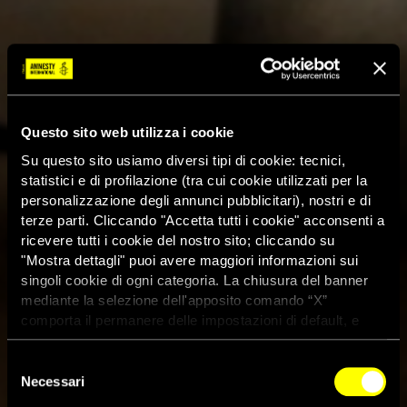
Questo sito web utilizza i cookie
Su questo sito usiamo diversi tipi di cookie: tecnici,
statistici e di profilazione (tra cui cookie utilizzati per la
personalizzazione degli annunci pubblicitari), nostri e di
terze parti. Cliccando "Accetta tutti i cookie" acconsenti a
ricevere tutti i cookie del nostro sito; cliccando su
"Mostra dettagli" puoi avere maggiori informazioni sui
singoli cookie di ogni categoria. La chiusura del banner
mediante la selezione dell'apposito comando “X”
comporta il permanere delle impostazioni di default, e
dunque la continuazione della navigazione con i cookie
tecnici. Se vuoi maggiori informazioni sul funzionamento
Selezione
dei cookie attivi sul sito clicca
qui
Necessari
del
consenso