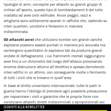
tipologie di armi, concepite per attacchi su grandi gruppi di
militari all’aperto, questo tipo di bombardamenti è del tutto
inadatto ad aree civili edificate. Ancor peggio, razzi e
artiglieria sono solitamente sparati in raffiche che, cadendo su
interi quartieri, uccidono e feriscono in maniera
indiscriminata.
Gli attacchi aerei
che utilizzano bombe con grandi cariche
esplosive possono essere puntati in maniera più accurata ma
contengono quantitativi di esplosivo tali da produrre grandi
ondate di deflagrazione, i cui frammenti mortali raggiungono
aree fino a un chilometro dal luogo dell’attacco provocando
enorme distruzione attorno all’obiettivo e spesso demolendo
interi edifici in un attimo, con conseguente morte o ferimento
di tutti i civili che si trovano in quell’area.
In base al diritto umanitario internazionale, tutte le parti in
guerra hanno l’obbligo di prendere ogni possibile precauzione
per risparmiare i civili e garantire che le proprie forze non
conducano attacchi diretti indiscriminati o sproporzionati sui
civili. Tra questi c’è anche il dovere da parte dei vertici militari
ISCRIVITI ALLA NEWSLETTER