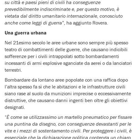
su città e paesi pieni di civili ha conseguenze
prevedibilmente indiscriminate e, per questo motivo, è
vietata dal diritto umanitario internazionale, conosciuto
anche come leggi di guerra
”, ha aggiunto Rovera.
Una guerra urbana
Nel 21esimo secolo le aree urbane sono sempre più spesso
teatro di combattimenti delle guerre, che causano indicibili
sofferenze per i civili intrappolati sotto bombardamenti
incessanti di armi esplosive sganciate da aerei o da lanciatori
terrestri.
Bombardare da lontano aree popolate con una raffica dopo
l’altra spesso fa sì che le abitazioni e le infrastrutture civili
siano rase al suolo da munizioni imprecise o eccessivamente
distruttive, che causano danni ingenti ben oltre gli obiettivi
designati.
“
È come se utilizzassimo un martello pneumatico per fissare
una puntina da disegno, con conseguenze devastanti per le
vite e i mezzi di sostentamento civili. Per proteggere i civili, è
essenziale che la dichiarazione politica contenga un chiaro