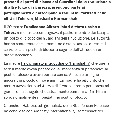
presenti ai posti di blocco dei Guardiani della rivoluzione o
di altre forze di sicurezza, prendono parte ai
pattugliamenti e partecipano a raduni militarizzati nelle
città di Teheran, Mashad e Kermanshah.
Il 29 marzo
l’undicenne Alireza Jafari è stato ucciso a
Teheran
mentre accompagnava il padre, membro dei basij, a
un posto di blocco dei Guardiani della rivoluzione. Le autorità
hanno confermato che il bambino è stato ucciso “durante il
servizio” a un posto di blocco, a seguito dell’attacco di un
drone israeliano.
La madre
ha dichiarato al quotidiano “Hamshahri”
che quella
sera il marito aveva parlato della “mancanza di personale” ai
posti di blocco e aveva portato con sé Alireza e un figlio
ancora più piccolo di nove anni. La madre ha aggiunto che il
marito aveva detto ad Alireza di “tenersi pronto per i prossimi
giorni” e ha spiegato che attualmente bambini di 15-16 anni
sono normalmente impiegati nei posti di blocco.
Ghoncheh Habibiazad, giornalista della Bbc Persian Forensic,
ha condiviso con Amnesty International gli screenshot dei