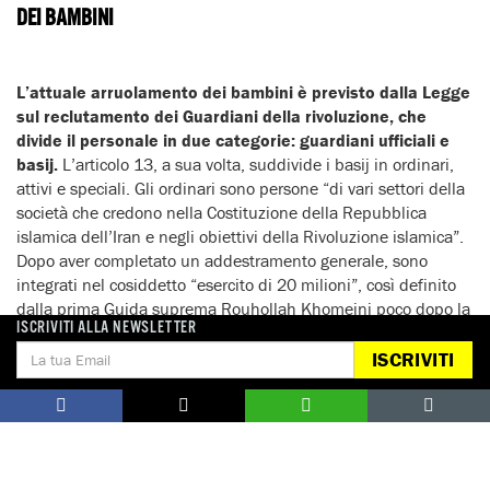
DEI BAMBINI
L’attuale arruolamento dei bambini è previsto dalla Legge
sul reclutamento dei Guardiani della rivoluzione, che
divide il personale in due categorie: guardiani ufficiali e
basij.
L’articolo 13, a sua volta, suddivide i basij in ordinari,
attivi e speciali. Gli ordinari sono persone “di vari settori della
società che credono nella Costituzione della Repubblica
islamica dell’Iran e negli obiettivi della Rivoluzione islamica”.
Dopo aver completato un addestramento generale, sono
integrati nel cosiddetto “esercito di 20 milioni”, così definito
dalla prima Guida suprema Rouhollah Khomeini poco dopo la
ISCRIVITI ALLA NEWSLETTER
rivoluzione del 1979 e durante la guerra con l’Iran (1980-
1988).
Questo termine è stato usato in seguito per
ISCRIVITI
riferirsi alla mobilitazione di massa dei bambini e dei
giovani nelle campagne militari.
L’articolo 93 consente
espressamente ai bambini al di sotto di 15 anni di diventare
basij ordinari, senza stabilire un’età minima.
I basij attivi sono basij ordinari che “si offrono volontari per