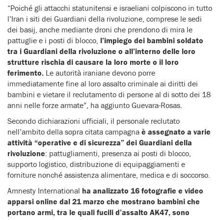
“Poiché gli attacchi statunitensi e israeliani colpiscono in tutto
l’Iran i siti dei Guardiani della rivoluzione, comprese le sedi
dei basij, anche mediante droni che prendono di mira le
pattuglie e i posti di blocco,
l’impiego dei bambini soldato
tra i Guardiani della rivoluzione o all’interno delle loro
strutture rischia di causare la loro morte o il loro
ferimento.
Le autorità iraniane devono porre
immediatamente fine al loro assalto criminale ai diritti dei
bambini e vietare il reclutamento di persone al di sotto dei 18
anni nelle forze armate”, ha aggiunto Guevara-Rosas.
Secondo dichiarazioni ufficiali, il personale reclutato
nell’ambito della sopra citata campagna
è assegnato a varie
attività “operative e di sicurezza” dei Guardiani della
rivoluzione
: pattugliamenti, presenza ai posti di blocco,
supporto logistico, distribuzione di equipaggiamenti e
forniture nonché assistenza alimentare, medica e di soccorso.
Amnesty International
ha analizzato 16 fotografie e video
apparsi online dal 21 marzo che mostrano bambini che
portano armi, tra le quali fucili d’assalto AK47, sono