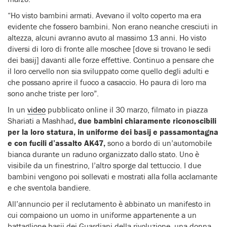
“Ho visto bambini armati. Avevano il volto coperto ma era
evidente che fossero bambini. Non erano neanche cresciuti in
altezza, alcuni avranno avuto al massimo 13 anni. Ho visto
diversi di loro di fronte alle moschee [dove si trovano le sedi
dei basij] davanti alle forze effettive. Continuo a pensare che
il loro cervello non sia sviluppato come quello degli adulti e
che possano aprire il fuoco a casaccio. Ho paura di loro ma
sono anche triste per loro”.
In un
video
pubblicato online il 30 marzo, filmato in piazza
Shariati a Mashhad
, due bambini chiaramente riconoscibili
per la loro statura, in uniforme dei basij e passamontagna
e con fucili d’assalto AK47,
sono a bordo di un’automobile
bianca durante un raduno organizzato dallo stato. Uno è
visibile da un finestrino, l’altro sporge dal tettuccio. I due
bambini vengono poi sollevati e mostrati alla folla acclamante
e che sventola bandiere.
All’annuncio per il reclutamento è abbinato un manifesto in
cui compaiono un uomo in uniforme appartenente a un
battaglione basij dei Guardiani della rivoluzione, una donna