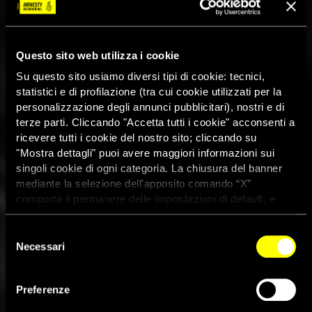
Questo sito web utilizza i cookie
Su questo sito usiamo diversi tipi di cookie: tecnici,
statistici e di profilazione (tra cui cookie utilizzati per la
personalizzazione degli annunci pubblicitari), nostri e di
terze parti. Cliccando "Accetta tutti i cookie" acconsenti a
ricevere tutti i cookie del nostro sito; cliccando su
"Mostra dettagli" puoi avere maggiori informazioni sui
singoli cookie di ogni categoria. La chiusura del banner
mediante la selezione dell'apposito comando “X”
comporta il permanere delle impostazioni di default, e
dunque la continuazione della navigazione con i cookie
tecnici. Se vuoi maggiori informazioni sul funzionamento
Selezione
dei cookie attivi sul sito clicca
qui
Necessari
del
consenso
Preferenze
L’Iran recluta bambini soldato