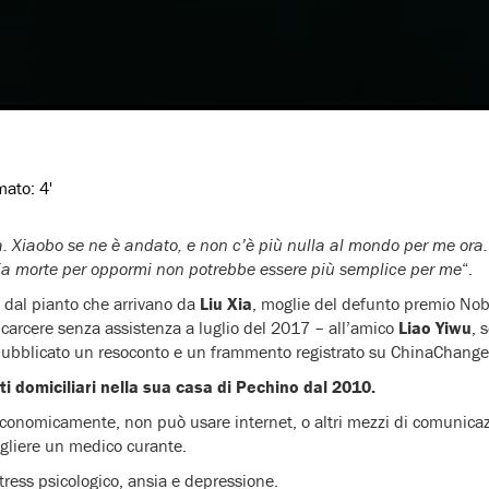
imato:
4'
. Xiaobo se ne è andato, e non c’è più nulla al mondo per me ora. 
mia morte per oppormi non potrebbe essere più semplice per me
“.
 dal pianto che arrivano da
Liu Xia
, moglie del defunto premio Nob
carcere senza assistenza a luglio del 2017 – all’amico
Liao Yiwu
, 
ubblicato un resoconto e un frammento registrato su ChinaChange
sti domiciliari nella sua casa di Pechino dal 2010.
onomicamente, non può usare internet, o altri mezzi di comunica
cegliere un medico curante.
 stress psicologico, ansia e depressione.