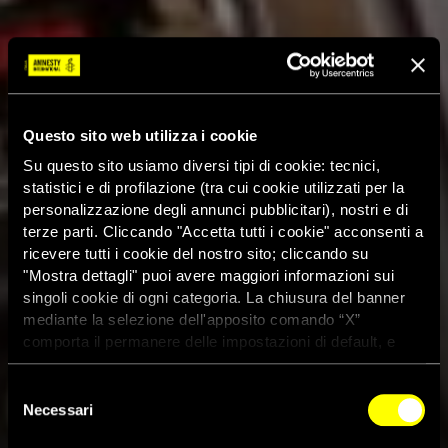
Questo sito web utilizza i cookie
Su questo sito usiamo diversi tipi di cookie: tecnici,
statistici e di profilazione (tra cui cookie utilizzati per la
personalizzazione degli annunci pubblicitari), nostri e di
terze parti. Cliccando "Accetta tutti i cookie" acconsenti a
ricevere tutti i cookie del nostro sito; cliccando su
"Mostra dettagli" puoi avere maggiori informazioni sui
singoli cookie di ogni categoria. La chiusura del banner
mediante la selezione dell'apposito comando “X”
comporta il permanere delle impostazioni di default, e
dunque la continuazione della navigazione con i cookie
tecnici. Se vuoi maggiori informazioni sul funzionamento
Selezione
dei cookie attivi sul sito clicca
qui
Necessari
del
consenso