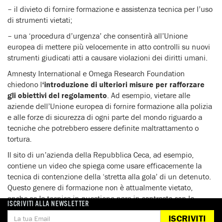
– il divieto di fornire formazione e assistenza tecnica per l’uso
di strumenti vietati;
– una ‘procedura d’urgenza’ che consentirà all’Unione
europea di mettere più velocemente in atto controlli su nuovi
strumenti giudicati atti a causare violazioni dei diritti umani.
Amnesty International e Omega Research Foundation
chiedono l
‘introduzione di ulteriori misure per rafforzare
gli obiettivi del regolamento
. Ad esempio, vietare alle
aziende dell’Unione europea di fornire formazione alla polizia
e alle forze di sicurezza di ogni parte del mondo riguardo a
tecniche che potrebbero essere definite maltrattamento o
tortura.
Il sito di un’azienda della Repubblica Ceca, ad esempio,
contiene un video che spiega come usare efficacemente la
tecnica di contenzione della ‘stretta alla gola’ di un detenuto.
Questo genere di formazione non è attualmente vietato,
anche se la tecnica in questione pare in contrasto con le
ISCRIVITI ALLA NEWSLETTER
raccomandazioni del Comitato per la prevenzione della tortura
ISCRIVITI
del Consiglio d’Europa. Amnesty International e Omega