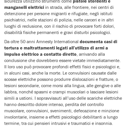
sicurezza utilizzino strumenti come
pistole stordenti e
manganelli elettrici
in strada, alle frontiere, nei centri di
detenzione per persone migranti e rifugiate, negli istituti
psichiatrici, nelle stazioni di polizia, nelle carceri e in altri
luoghi di reclusione, con il rischio di provocare forti dolori,
disabilità fisiche permanenti e gravi disturbi psicologici.
Da oltre 50 anni Amnesty International
documenta casi di
tortura e maltrattamenti legati all’utilizzo di armi a
impulso elettrico a contatto diretto
, arrivando alla
conclusione che dovrebbero essere vietate immediatamente.
Il loro uso può provocare profondi effetti fisici e psicologici e,
in alcuni casi, anche la morte. Le convulsioni causate dalle
scosse elettriche possono produrre dislocazioni e fratture, o
lesioni secondarie, come morsi alla lingua, alle gengive o alle
labbra, nonché spasmi e crampi muscolari o lasciare lesioni
simili a ustioni. I sopravvissuti all’uso delle scariche elettriche
hanno descritto dolore intenso, perdita del controllo
muscolare, convulsioni, svenimenti, defecazione e minzione
involontarie, insieme a effetti psicologici debilitanti a lungo
termine, tra cui pensieri intrusivi e traumatici e insonnia.