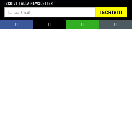
ISCRIVITI ALLA NEWSLETTER
ISCRIVITI
ARMI MENO LETALI: NO AL COMMERCIO 
SENZA REGOLE!
FIRMA ORA
Manganelli, lacrimogeni e idranti: no al
commercio senza regole! Firma l'appello.
Guarda tutte