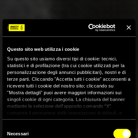
Questo sito web utilizza i cookie
Su questo sito usiamo diversi tipi di cookie: tecnici,
statistici e di profilazione (tra cui cookie utilizzati per la
personalizzazione degli annunci pubblicitari), nostri e di
terze parti. Cliccando "Accetta tutti i cookie" acconsenti a
ricevere tutti i cookie del nostro sito; cliccando su
"Mostra dettagli" puoi avere maggiori informazioni sui
singoli cookie di ogni categoria. La chiusura del banner
mediante la selezione dell'apposito comando “X”
comporta il permanere delle impostazioni di default, e
dunque la continuazione della navigazione con i cookie
tecnici. Se vuoi maggiori informazioni sul funzionamento
Selezione
dei cookie attivi sul sito clicca
qui
Necessari
del