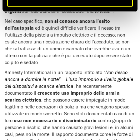
pubblico in più di 80 stati
–
solleva
interrogativi gravi e
urgenti
sull’uso delle armi cosiddette
“meno letali”
.
Nel caso specifico,
non si conosce ancora l’esito
dell’autopsia
ed è quindi difficile verificare il nesso tra
l’utilizzo della pistola a impulso elettrico e il decesso; non
esiste ancora una ricostruzione chiara dell’accaduto, se non
che si trattasse di un uomo disarmato che avrebbe avuto un
alterco con la polizia e che è poi deceduto dopo essere stato
colpito e sedato.
Amnesty International in un rapporto intitolato
“
Non riesco
ancora a dormire la notte” – L’uso improprio a livello globale
dei dispositivi a scarica elettrica
, ha recentemente
documentato il
crescente uso improprio delle armi a
scarica elettrica
, che possono essere impiegate in modo
legittimo nelle operazioni di polizia ma che vengono spesso
utilizzate in modo scorretto. Sono stati documentati casi di un
loro
uso non necessario e discriminatorio
contro gruppi di
persone a rischio, che hanno causato gravi lesioni e, in alcuni
casi, persino la morte. Il rapporto documenta come le forze di