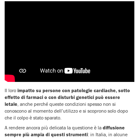
Il loro
impatto su persone con patologie cardiache, sotto
effetto di farmaci o con disturbi genetici può essere
letale
, anche perché queste condizioni spesso non si
conoscono al momento dell’utilizzo e si scoprono solo dopo
che il colpo è stato sparato.
A rendere ancora più delicata la questione è la
diffusione
sempre più ampia di questi strumenti
: in Italia, in alcune