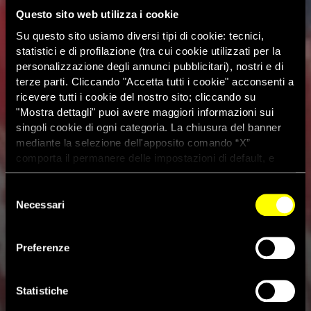
Questo sito web utilizza i cookie
Su questo sito usiamo diversi tipi di cookie: tecnici,
statistici e di profilazione (tra cui cookie utilizzati per la
personalizzazione degli annunci pubblicitari), nostri e di
terze parti. Cliccando "Accetta tutti i cookie" acconsenti a
ricevere tutti i cookie del nostro sito; cliccando su
"Mostra dettagli" puoi avere maggiori informazioni sui
singoli cookie di ogni categoria. La chiusura del banner
mediante la selezione dell'apposito comando “X”
comporta il permanere delle impostazioni di default, e
dunque la continuazione della navigazione con i cookie
tecnici. Se vuoi maggiori informazioni sul funzionamento
Selezione
dei cookie attivi sul sito clicca
qui
Necessari
del
consenso
Malawi, morti, feriti, pestaggi e
Preferenze
arresti durante manifestazioni
antigovernative
Statistiche