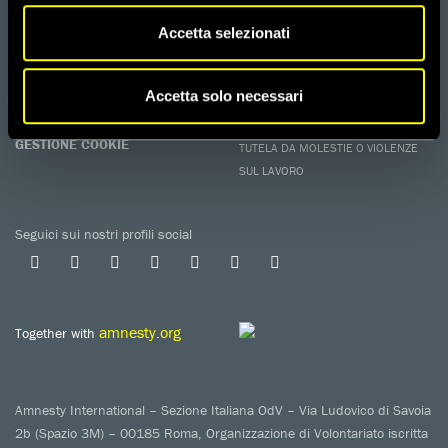
ATTIVATI
Accetta selezionati
Metti a disposizione il tuo tempo.
CONTATTACI
AREA STAMPA
PRIVACY POLICY
Accetta solo necessari
LAVORA CON NOI
COOKIE POLICY
WHISTLEBLOWING
GESTIONE COOKIE
TUTELA DA MOLESTIE O VIOLENZE
SUL LAVORO
Seguici sui nostri profili social
amnesty.org
Together with
Amnesty International – Sezione Italiana OdV – Via Ludovico di Savoia
2b (Spazio 3M) – 00185 Roma, Organizzazione di Volontariato iscritta