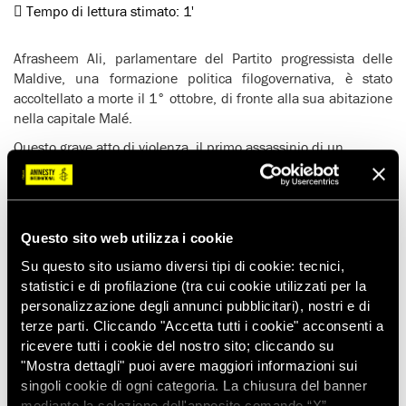
Tempo di lettura stimato:
1'
Afrasheem Ali, parlamentare del Partito progressista delle
Maldive, una formazione politica filogovernativa, è stato
accoltellato a morte il 1° ottobre, di fronte alla sua abitazione
nella capitale Malé.
Questo grave atto di violenza, il primo assassinio di un
parlamentare nella storia del paese, conferma una volta di più
il teso clima politico nell’arcipelago, dove l’ex presidente
Mohamad Nasheed, deposto a febbraio da un colpo di stato,
è sotto processo per l’accusa di aver ordinato l’arresto di un
Questo sito web utilizza i cookie
giudice.
Su questo sito usiamo diversi tipi di cookie: tecnici,
A settembre, Amnesty International ha pubblicato un rapporto
statistici e di profilazione (tra cui cookie utilizzati per la
intitolato ‘
L’altra faccia del paradiso: una crisi dei diritti umani
personalizzazione degli annunci pubblicitari), nostri e di
alle Maldive
‘, nel quale denuncia violazioni dei diritti umani
terze parti. Cliccando "Accetta tutti i cookie" acconsenti a
nei confronti di simpatizzanti dell’ex presidente Nasheed.
ricevere tutti i cookie del nostro sito; cliccando su
Leggi il post ‘Maldive, dopo il colpo di stato i militari attaccano
"Mostra dettagli" puoi avere maggiori informazioni sui
le donne’
singoli cookie di ogni categoria. La chiusura del banner
mediante la selezione dell'apposito comando “X”