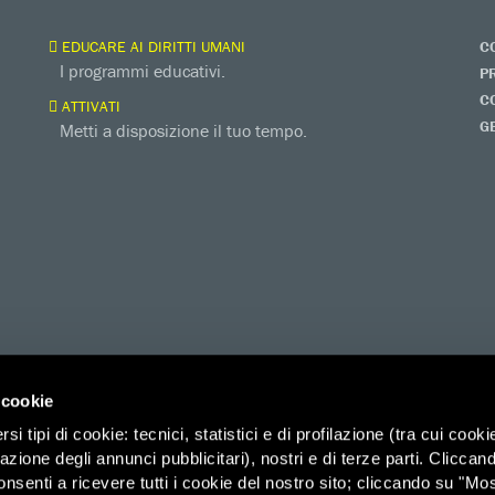
EDUCARE AI DIRITTI UMANI
C
I programmi educativi.
P
C
ATTIVATI
G
Metti a disposizione il tuo tempo.
 cookie
i tipi di cookie: tecnici, statistici e di profilazione (tra cui cooki
zazione degli annunci pubblicitari), nostri e di terze parti. Cliccan
ico di Savoia 2b (Spazio 3M) – 00185 Roma, Organizzazione di Volontariato
onsenti a ricevere tutti i cookie del nostro sito; cliccando su "Mo