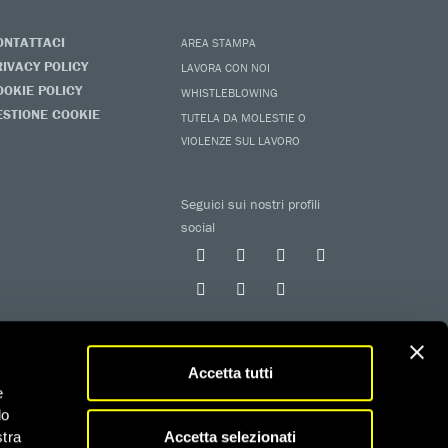
ONTATTACI
AREA STAMPA
RIVACY POLICY
LAVORA CON NOI
OOKIE POLICY
WHISTLEBLOWING
ESTIONE COOKIE
TUTELA DA MOLESTIE O
VIOLENZE SUL LAVORO
Seguici sui nostri profili
social
Accetta tutti
e
do
 iscritta al RUNTS con determinazione n. G02926 del
Accetta selezionati
stra