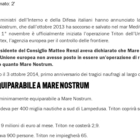
imato:
2'
ministri dell’Interno e della Difesa italiani hanno annunciato l
Nostrum, che dall’ottobre 2013 ha soccorso e salvato nel mar Medi
Il 1° novembre è ufficialmente iniziata l’operazione Triton dell’U
x, l’agenzia europea per il controllo delle frontiere.
presidente del Consiglio Matteo Renzi aveva dichiarato che Ma
’Unione europea non avesse posto in essere un’operazione di r
o quanto Mare Nostrum.
o il 3 ottobre 2014, primo anniversario dei tragici naufragi al larg
EQUIPARABILE A MARE NOSTRUM
 è minimamente equiparabile a Mare Nostrum.
deva per 400 miglia nautiche a sud di Lampedusa. Triton coprirà s
 milioni di euro al mese. Triton ne costerà 2,9.
va 900 persone. Triton ne impiegherà 65.