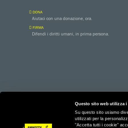
DONA
Aiutaci con una donazione, ora.
FIRMA
Difendi i diritti umani, in prima persona.
amnesty.org
Together with
Questo sito web utilizza i
Su questo sito usiamo divers
utilizzati per la personaliz
Amnesty International – Sezione Italiana OdV – Via Ludov
"Accetta tutti i cookie" acc